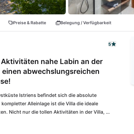
Preise & Rabatte
Belegung / Verfügbarkeit
5
 Aktivitäten nahe Labin an der
ür einen abwechslungsreichen
se!
tküste Istriens befindet sich die absolute 
mpletter Alleinlage ist die Villa die ideale 
. Nicht nur die tollen Aktivitäten in der Villa, 
ch durch die zentrale Lage in Istrien geboten 
ck! Ob ein Ausflug an die Südspitze Istriens in 