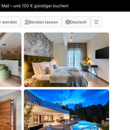
 Mail – und 100 € günstiger buchen!
r werden
Beraten lassen
Deutsch