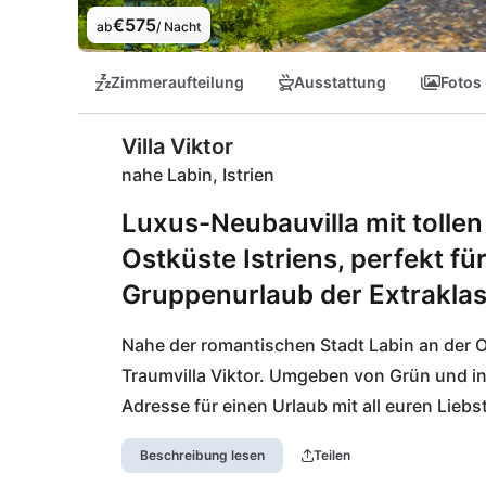
€575
ab
/ Nacht
Zimmeraufteilung
Ausstattung
Fotos
Villa Viktor
nahe Labin, Istrien
Luxus-Neubauvilla mit tollen
Ostküste Istriens, perfekt f
Gruppenurlaub der Extraklas
Nahe der romantischen Stadt Labin an der Os
Traumvilla Viktor. Umgeben von Grün und in ko
Adresse für einen Urlaub mit all euren Liebsten
sondern auch die vielen Möglichkeiten die eu
Beschreibung lesen
Teilen
werden, kommt hier jeder auf seinen Geschma