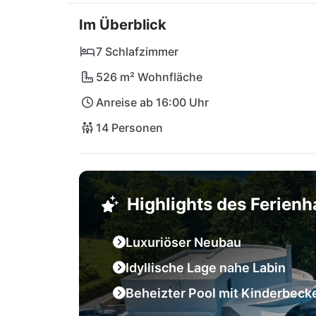
den Nationalpark Kap Kamenjak oder entlang
Im Überblick
Strand nach dem anderen findet - an Abwec
traditionelle Restaurants und Konobas befin
7 Schlafzimmer
entfernt in Labin. Schlendert hier durch die
526 m² Wohnfläche
Anreise ab 16:00 Uhr
14 Personen
Highlights des Ferien
Luxuriöser Neubau
Idyllische Lage nahe Labin
Beheizter Pool mit Kinderbeck