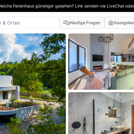
leiche Ferienhaus günstiger gesehen? Link senden via LiveChat oder
Häufige Fragen
Gastgebe