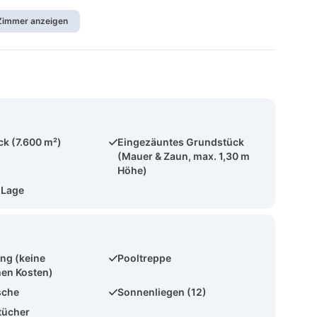
 Zimmer anzeigen
k (7.600 m²)
Eingezäuntes Grundstück
(Mauer & Zaun, max. 1,30 m
Höhe)
 Lage
ng (keine
Pooltreppe
hen Kosten)
sche
Sonnenliegen (12)
tücher