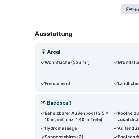
Alle
Ausstattung
Areal
Wohnfläche (526 m²)
Grundstüc
Freistehend
Ländliche
Badespaß
Beheizbarer Außenpool (3,5 x
Poolheizu
16 m, mit max. 1,40 m Tiefe)
zusätzlic
Hydromassage
Außendu
Sonnenschirm (3)
Poolhand