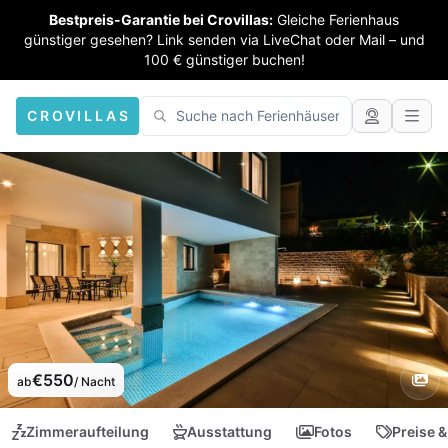
Bestpreis-Garantie bei Crovillas:
Gleiche Ferienhaus
günstiger gesehen? Link senden via LiveChat oder Mail – und
100 € günstiger buchen!
CROVILLAS
€550
ab
/ Nacht
Zimmeraufteilung
Ausstattung
Fotos
Preise &