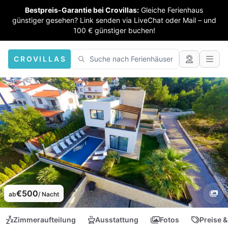
Bestpreis-Garantie bei Crovillas:
Gleiche Ferienhaus
günstiger gesehen? Link senden via LiveChat oder Mail – und
100 € günstiger buchen!
CROVILLAS
€500
ab
/ Nacht
Zimmeraufteilung
Ausstattung
Fotos
Preise &