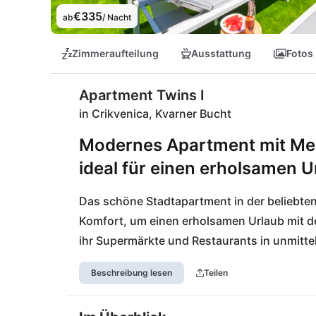
€335
ab
/ Nacht
Zimmeraufteilung
Ausstattung
Fotos
Apartment Twins I
in Crikvenica, Kvarner Bucht
Modernes Apartment mit Meer
ideal für einen erholsamen Ur
Das schöne Stadtapartment in der beliebten
Komfort, um einen erholsamen Urlaub mit der
ihr Supermärkte und Restaurants in unmitte
für den langen Sandstrand und zahlreiche An
Beschreibung lesen
Teilen
Abendstunden ist die lange Uferpromenade e
bei leckerem Essen oder bei einem Glas regi