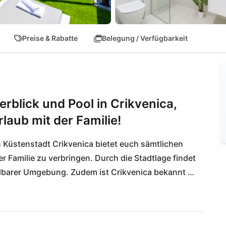
Preise & Rabatte
Belegung / Verfügbarkeit
blick und Pool in Crikvenica,
laub mit der Familie!
 Küstenstadt Crikvenica bietet euch sämtlichen 
 Familie zu verbringen. Durch die Stadtlage findet 
lbarer Umgebung. Zudem ist Crikvenica bekannt 
bieter für Wassersportaktivitäten. In den 
in beliebter Ort, um den aufregenden Urlaubstag 
onalen Wein ausklingen zu lassen. Die zentrale 