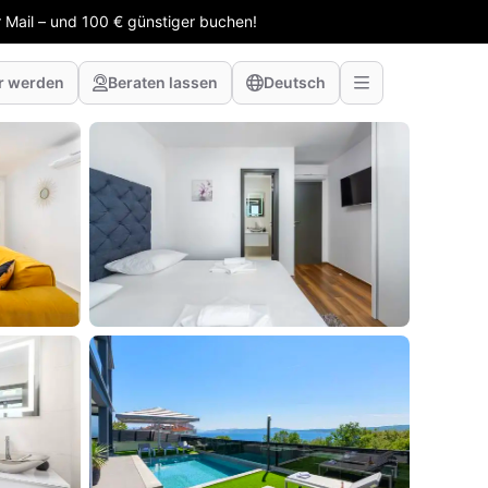
 Mail – und 100 € günstiger buchen!
r werden
Beraten lassen
Deutsch