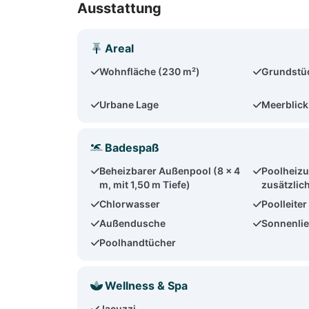
Ausstattung
Areal
Wohnfläche (230 m²)
Grundstü
Urbane Lage
Meerblick
Badespaß
Beheizbarer Außenpool (8 x 4
Poolheizu
m, mit 1,50 m Tiefe)
zusätzlic
Chlorwasser
Poolleiter
Außendusche
Sonnenlie
Poolhandtücher
Wellness & Spa
Jacuzzi