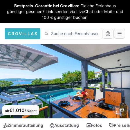
Bestpreis-Garantie bei Crovillas:
Gleiche Ferienhaus
günstiger gesehen? Link senden via LiveChat oder Mail – und
100 € günstiger buchen!
CROVILLAS
€1,010
ab
/ Nacht
Zimmeraufteilung
Ausstattung
Fotos
Preise &