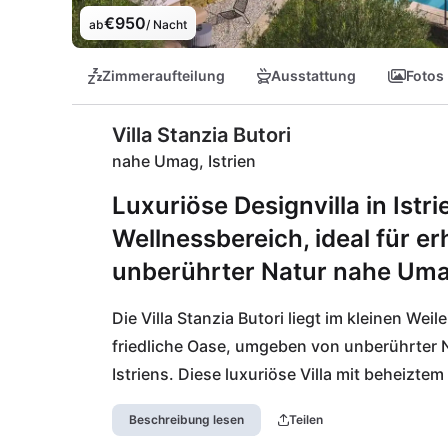
€950
ab
/ Nacht
Zimmeraufteilung
Ausstattung
Fotos
Villa Stanzia Butori
nahe Umag, Istrien
Luxuriöse Designvilla in Ist
Wellnessbereich, ideal für e
unberührter Natur nahe Uma
Die Villa Stanzia Butori liegt im kleinen Wei
friedliche Oase, umgeben von unberührter 
Istriens. Diese luxuriöse Villa mit beheiztem
istrische Architektur aus dem Jahr 1864 mi
Beschreibung lesen
Teilen
Wellness- und Sportbereich oder erkunde c