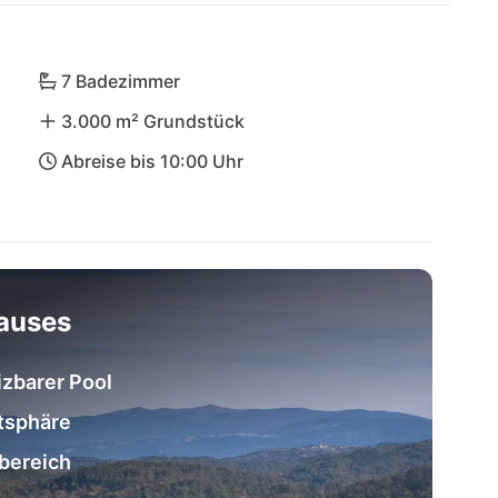
 Westküste. Dein istrisches Refugium beginnt hier 
cher Schönheit!
7 Badezimmer
3.000 m² Grundstück
Abreise bis 10:00 Uhr
hauses
izbarer Pool
atsphäre
sbereich