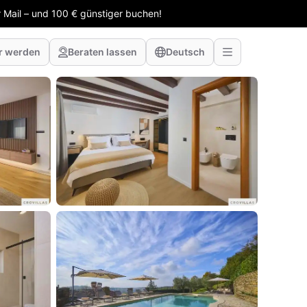
 Mail – und 100 € günstiger buchen!
r werden
Beraten lassen
Deutsch