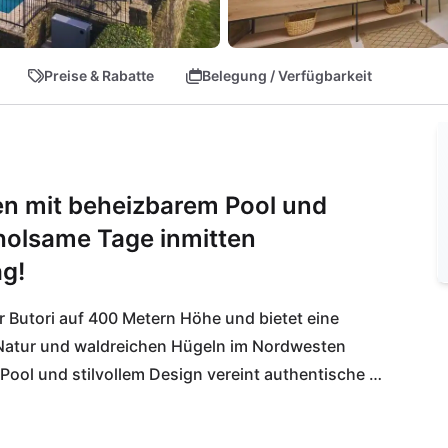
Preise & Rabatte
Belegung / Verfügbarkeit
rien mit beheizbarem Pool und
rholsame Tage inmitten
g!
ler Butori auf 400 Metern Höhe und bietet eine 
Natur und waldreichen Hügeln im Nordwesten 
 Pool und stilvollem Design vereint authentische 
t modernem Komfort. Entspanne im privaten 
harmante Orte wie Grožnjan, Motovun und Buzet – 