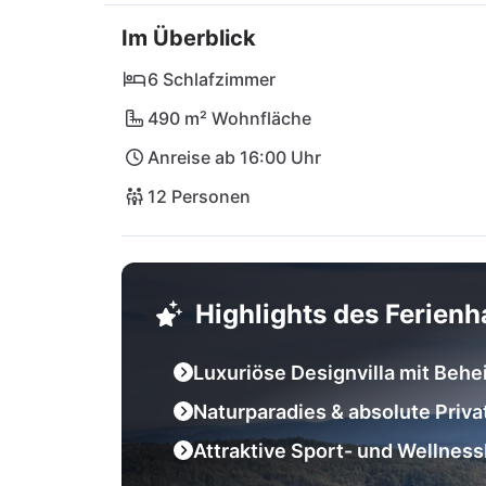
oder genieße einen Tag an den Stränden der
Im Überblick
– in vollkommener Privatsphäre und natürli
6 Schlafzimmer
490 m² Wohnfläche
Anreise ab 16:00 Uhr
12 Personen
Highlights des Ferien
Luxuriöse Designvilla mit Behe
Naturparadies & absolute Priv
Attraktive Sport- und Wellnes