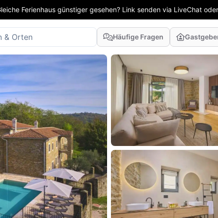
leiche Ferienhaus günstiger gesehen? Link senden via LiveChat oder
Häufige Fragen
Gastgebe