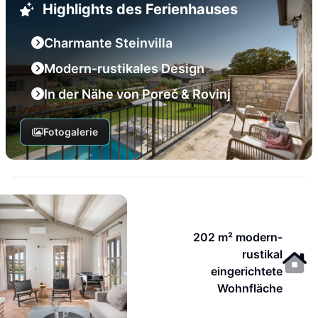
Highlights des Ferienhauses
Charmante Steinvilla
Modern-rustikales Design
In der Nähe von Poreč & Rovinj
Fotogalerie
202 m² modern-
rustikal
eingerichtete
Wohnfläche