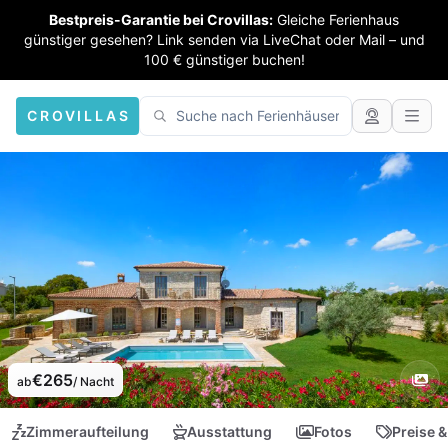
Bestpreis-Garantie bei Crovillas:
Gleiche Ferienhaus
günstiger gesehen? Link senden via LiveChat oder Mail – und
100 € günstiger buchen!
CROVILLAS
€265
ab
/ Nacht
Zimmeraufteilung
Ausstattung
Fotos
Preise &