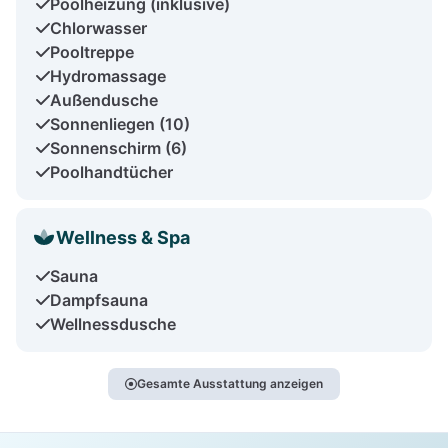
Poolheizung (inklusive)
Chlorwasser
Pooltreppe
Hydromassage
Außendusche
Sonnenliegen (10)
Sonnenschirm (6)
Poolhandtücher
Wellness & Spa
Sauna
Dampfsauna
Wellnessdusche
Gesamte Ausstattung anzeigen