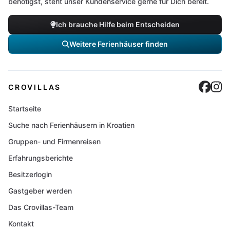
benötigst, steht unser Kundenservice gerne für Dich bereit.
Ich brauche Hilfe beim Entscheiden
Weitere Ferienhäuser finden
Cro
C
CROVILLAS
Startseite
Suche nach Ferienhäusern in Kroatien
Gruppen- und Firmenreisen
Erfahrungsberichte
Besitzerlogin
Gastgeber werden
Das Crovillas-Team
Kontakt