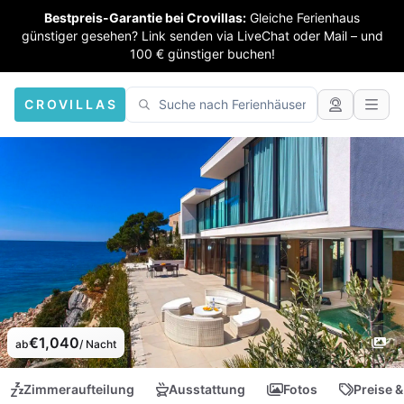
Bestpreis-Garantie bei Crovillas:
Gleiche Ferienhaus
günstiger gesehen? Link senden via LiveChat oder Mail – und
100 € günstiger buchen!
CROVILLAS
€1,040
ab
/ Nacht
Zimmeraufteilung
Ausstattung
Fotos
Preise &