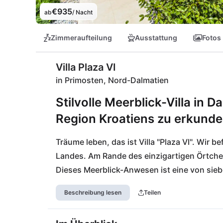
€935
ab
/ Nacht
Zimmeraufteilung
Ausstattung
Fotos
Villa Plaza VI
in Primosten, Nord-Dalmatien
Stilvolle Meerblick-Villa in 
Region Kroatiens zu erkunde
Träume leben, das ist Villa "Plaza VI". Wir b
Landes. Am Rande des einzigartigen Örtchens
Dieses Meerblick-Anwesen ist eine von sieb
Gäste in die höchste Atmosphäre von Luxusu
Beschreibung lesen
Teilen
ebenfalls perfekt, um die umliegenden Nati
besuchen. Der Flughafen Split ist nur eine 