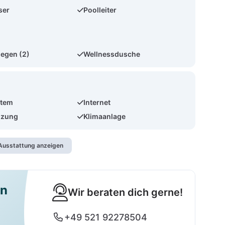
ser
Poolleiter
iegen (2)
Wellnessdusche
stem
Internet
izung
Klimaanlage
usstattung anzeigen
en
Wir beraten dich gerne!
+49 521 92278504