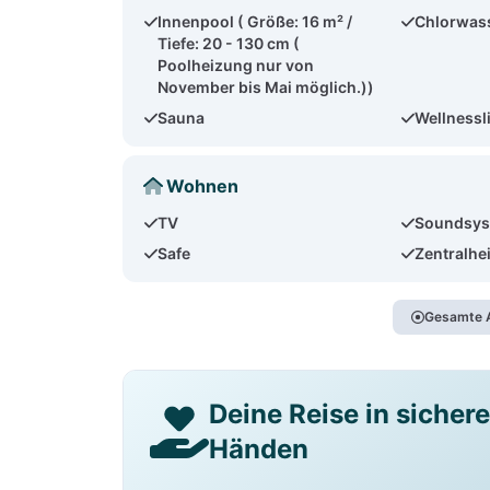
Innenpool ( Größe: 16 m² /
Chlorwas
Tiefe: 20 - 130 cm (
Poolheizung nur von
November bis Mai möglich.))
Sauna
Wellnessl
Wohnen
TV
Soundsy
Safe
Zentralhe
Gesamte A
Deine Reise in sicher
Händen