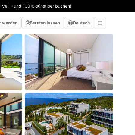
 Mail – und 100 € günstiger buchen!
r werden
Beraten lassen
Deutsch