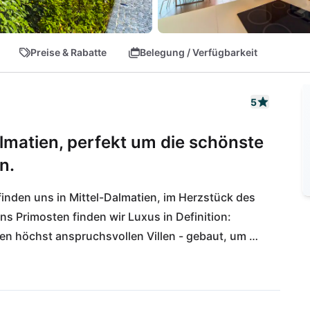
Preise & Rabatte
Belegung / Verfügbarkeit
5
Dalmatien, perfekt um die schönste
n.
efinden uns in Mittel-Dalmatien, im Herzstück des 
 Primosten finden wir Luxus in Definition: 
en höchst anspruchsvollen Villen - gebaut, um 
rlauben zu befördern. Die Gegend eignet sich 
onalsparks Kornati und Krka-Wasserfälle zu 
halbe Stunde mit dem Auto entfernt.