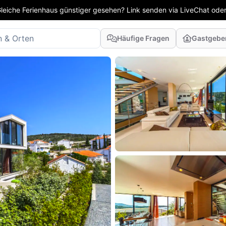
leiche Ferienhaus günstiger gesehen? Link senden via LiveChat oder
Häufige Fragen
Gastgebe