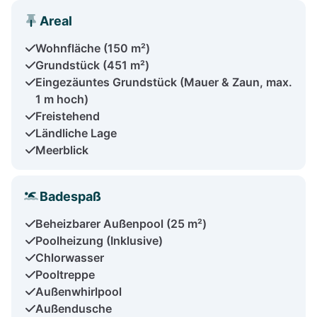
Areal
Wohnfläche (150 m²)
Grundstück (451 m²)
Eingezäuntes Grundstück (Mauer & Zaun, max.
1 m hoch)
Freistehend
Ländliche Lage
Meerblick
Badespaß
Beheizbarer Außenpool (25 m²)
Poolheizung (Inklusive)
Chlorwasser
Pooltreppe
Außenwhirlpool
Außendusche