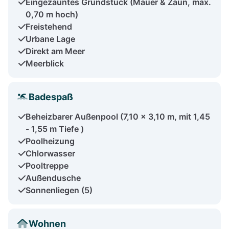
Eingezäuntes Grundstück (Mauer & Zaun, max.
0,70 m hoch)
Freistehend
Urbane Lage
Direkt am Meer
Meerblick
Badespaß
Beheizbarer Außenpool (7,10 x 3,10 m, mit 1,45
- 1,55 m Tiefe )
Poolheizung
Chlorwasser
Pooltreppe
Außendusche
Sonnenliegen (5)
Wohnen