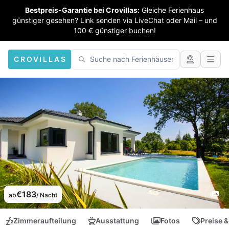
Bestpreis-Garantie bei Crovillas:
Gleiche Ferienhaus
günstiger gesehen? Link senden via LiveChat oder Mail – und
100 € günstiger buchen!
CROVILLAS
€183
ab
/ Nacht
Zimmeraufteilung
Ausstattung
Fotos
Preise &