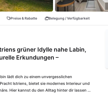
Preise & Rabatte
Belegung / Verfügbarkeit
triens grüner Idylle nahe Labin,
turelle Erkundungen –
abin lädt dich zu einem unvergesslichen 
Pracht Istriens, bietet sie modernes Interieur und 
re. Hier kannst du den Alltag hinter dir lassen 
spannte Tage am nahegelegenen Strand Maslinica 
n mit seinen engen Gassen und kulturellen 