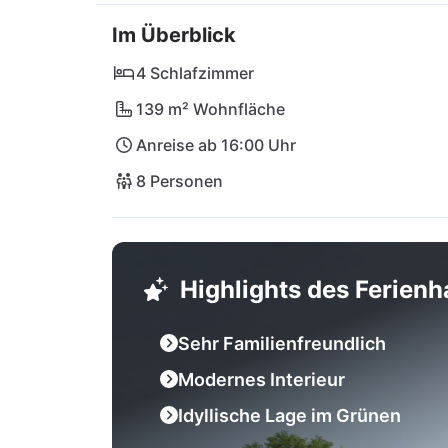
Schätzen. Kulinarisch wirst du im Restaura
Im Überblick
entfernt! Abenteuerlustige zieht es in den
Die zentrale Lage ermöglicht Ausflüge nach Ro
4 Schlafzimmer
Tagesausflüge voller Entdeckungen!
139 m² Wohnfläche
Anreise ab 16:00 Uhr
8 Personen
Highlights des Ferien
Sehr Familienfreundlich
Modernes Interieur
Idyllische Lage im Grünen