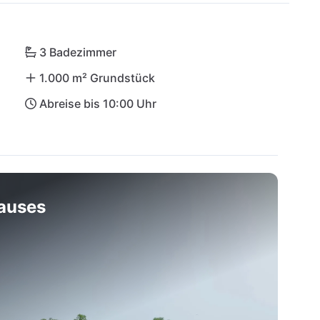
nt Urban Food verwöhnt, nur einen Katzensprung 
 Naturpark Učka für atemberaubende Wanderungen. 
vinj, Pula oder Opatija – perfekte Ziele für 
3 Badezimmer
1.000 m² Grundstück
Abreise bis 10:00 Uhr
hauses