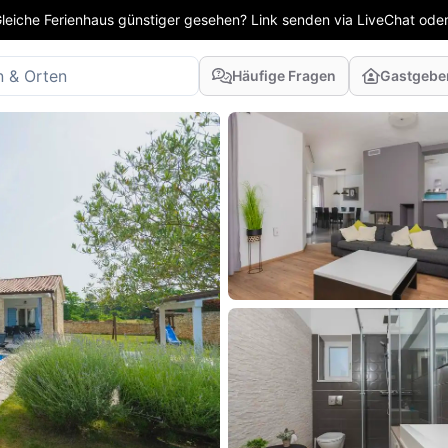
leiche Ferienhaus günstiger gesehen? Link senden via LiveChat oder
Häufige Fragen
Gastgebe