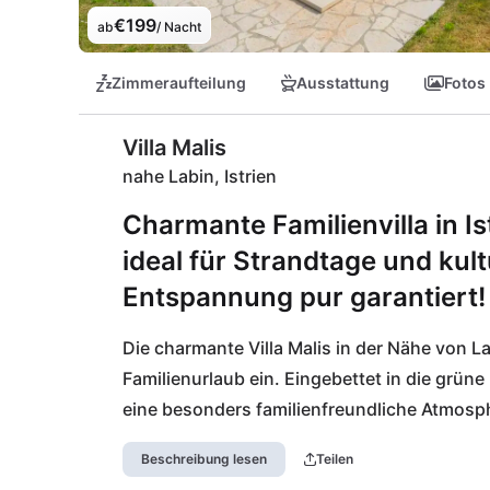
€199
ab
/ Nacht
Zimmeraufteilung
Ausstattung
Fotos
Villa Malis
nahe Labin, Istrien
Charmante Familienvilla in Is
ideal für Strandtage und kul
Entspannung pur garantiert!
Die charmante Villa Malis in der Nähe von L
Familienurlaub ein. Eingebettet in die grüne 
eine besonders familienfreundliche Atmosphä
und die Seele baumeln lassen. Genieße ent
Beschreibung lesen
Teilen
oder erkunde das malerische Städtchen Labi