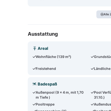
Alle
Ausstattung
Areal
Wohnfläche (139 m²)
Grundstü
Freistehend
Ländliche
Badespaß
Außenpool (9 x 4 m, mit 1,70
Pool Verfü
m Tiefe )
31.10.)
Pooltreppe
Außendu