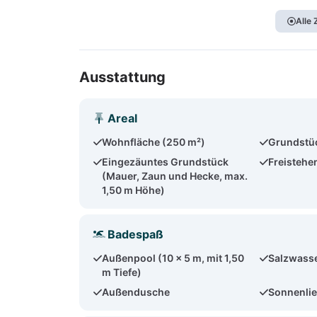
Alle
Ausstattung
Areal
Wohnfläche (250 m²)
Grundstüc
Eingezäuntes Grundstück
Freistehe
(Mauer, Zaun und Hecke, max.
1,50 m Höhe)
Badespaß
Außenpool (10 x 5 m, mit 1,50
Salzwass
m Tiefe)
Außendusche
Sonnenlie