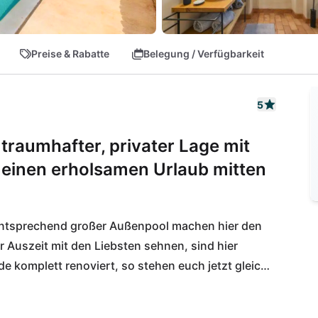
Preise & Rabatte
Belegung / Verfügbarkeit
5
traumhafter, privater Lage mit
 einen erholsamen Urlaub mitten
ementsprechend großer Außenpool machen hier den 
r Auszeit mit den Liebsten sehnen, sind hier 
 komplett renoviert, so stehen euch jetzt gleich 
Verfügung. Die zentrale Lage in Istrien 
estaltung. Eine 30-minütige Autofahrt trennt euch 