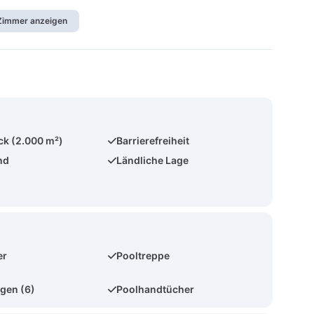
 Zimmer anzeigen
k (2.000 m²)
Barrierefreiheit
nd
Ländliche Lage
er
Pooltreppe
gen (6)
Poolhandtücher