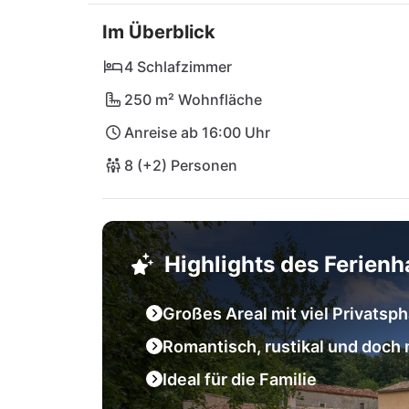
vom Meer an der Westküste. Die beliebten K
Im Überblick
Stränden und der Vielzahl an Restaurants und
Supermärkte und die nächsten Restaurants fin
4 Schlafzimmer
euch für tolle Grillabende in der Villa auss
250 m² Wohnfläche
Pula (PUY) erreicht ihr nach 36 km.
Anreise ab 16:00 Uhr
8 (+2) Personen
Highlights des Ferien
Großes Areal mit viel Privatsp
Romantisch, rustikal und doch
Ideal für die Familie