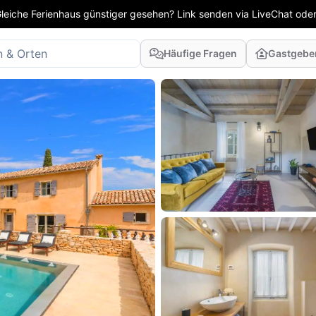
leiche Ferienhaus günstiger gesehen? Link senden via LiveChat oder
Häufige Fragen
Gastgebe