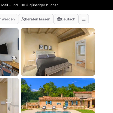
 Mail – und 100 € günstiger buchen!
r werden
Beraten lassen
Deutsch