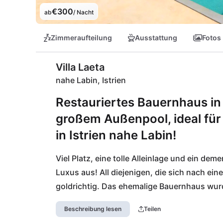
€300
ab
/ Nacht
Zimmeraufteilung
Ausstattung
Fotos
Villa Laeta
nahe Labin, Istrien
Restauriertes Bauernhaus in 
großem Außenpool, ideal für
in Istrien nahe Labin!
Viel Platz, eine tolle Alleinlage und ein d
Luxus aus! All diejenigen, die sich nach eine
goldrichtig. Das ehemalige Bauernhaus wurde
zwei Häuser und ein riesiges Grundstück zur 
Beschreibung lesen
Teilen
ermöglicht euch zudem eine flexible Tagesg