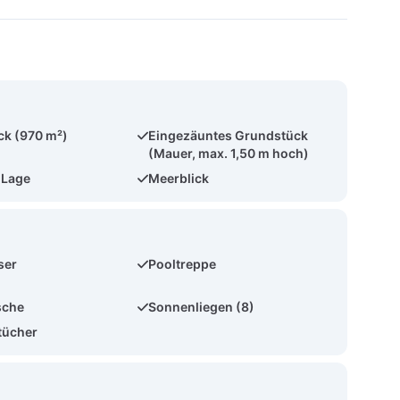
ck (970 m²)
Eingezäuntes Grundstück
(Mauer, max. 1,50 m hoch)
 Lage
Meerblick
ser
Pooltreppe
sche
Sonnenliegen (8)
tücher