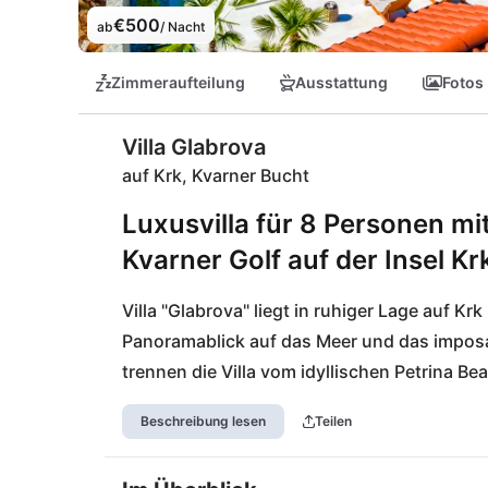
€500
ab
/ Nacht
Zimmeraufteilung
Ausstattung
Fotos
Villa Glabrova
auf Krk, Kvarner Bucht
Luxusvilla für 8 Personen mi
Kvarner Golf auf der Insel Kr
Villa "Glabrova" liegt in ruhiger Lage auf Kr
Panoramablick auf das Meer und das imposa
trennen die Villa vom idyllischen Petrina B
Dobrinj und Malinska. Die Insel Krk zählt zu
Beschreibung lesen
Teilen
bietet neben traumhaften Stränden auch za
Restaurants sowie renommierte Weingüter r