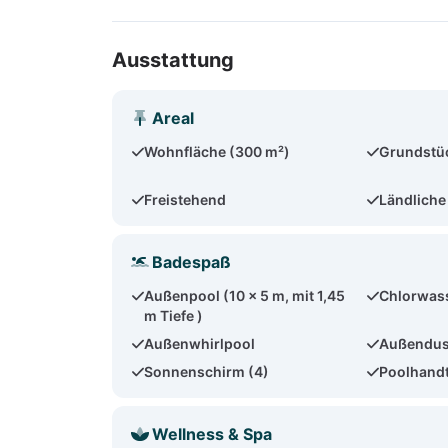
Ausstattung
Areal
Wohnfläche (300 m²)
Grundstü
Freistehend
Ländliche
Badespaß
Außenpool (10 x 5 m, mit 1,45
Chlorwas
m Tiefe )
Außenwhirlpool
Außendu
Sonnenschirm (4)
Poolhand
Wellness & Spa