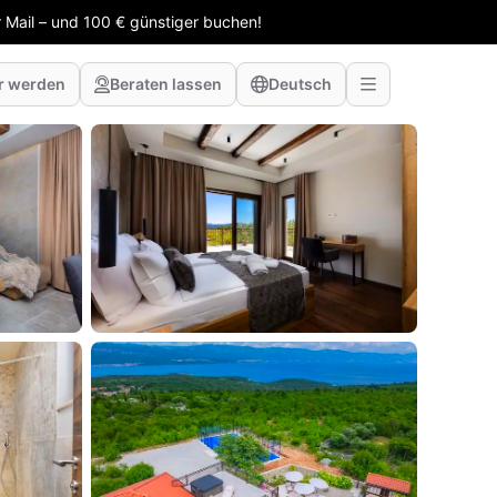
 Mail – und 100 € günstiger buchen!
r werden
Beraten lassen
Deutsch