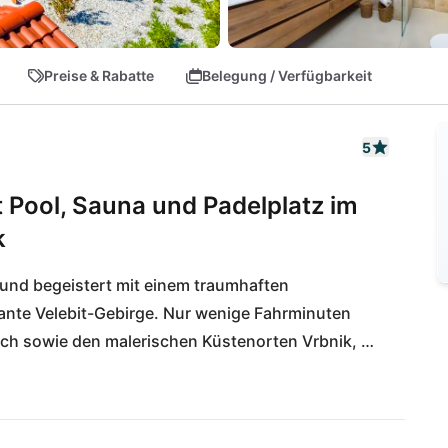
Preise & Rabatte
Belegung / Verfügbarkeit
5
t Pool, Sauna und Padelplatz im
k
k und begeistert mit einem traumhaften 
nte Velebit-Gebirge. Nur wenige Fahrminuten 
each sowie den malerischen Küstenorten Vrbnik, 
 den vielseitigsten Urlaubsregionen Kroatiens und 
hlreiche Wander- und Radwege, ausgezeichnete 
und um die bekannte Vrbnička Žlahtina.