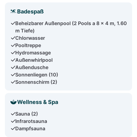
Badespaß
Beheizbarer Außenpool (2 Pools a 8 x 4 m, 1.60
m Tiefe)
Chlorwasser
Pooltreppe
Hydromassage
Außenwhirlpool
Außendusche
Sonnenliegen (10)
Sonnenschirm (2)
Wellness & Spa
Sauna (2)
Infrarotsauna
Dampfsauna