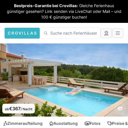
Bestpreis-Garantie bei Crovillas:
Gleiche Ferienhaus
günstiger gesehen? Link senden via LiveChat oder Mail – und
100 € günstiger buchen!
CROVILLAS
€367
ab
/ Nacht
Zimmeraufteilung
Ausstattung
Fotos
Preise &