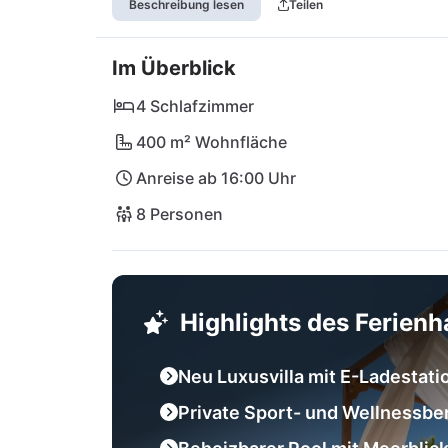
Beschreibung lesen
Teilen
entfernt wartet der malerische Strand Mala 
Wasser. In unmittelbarer Nähe findest du a
Im Überblick
wie die Konoba Tereza oder das Mediteran. E
besuche den faszinierenden Nationalpark Krka
4 Schlafzimmer
Aurum Leonis ist dein Tor zu kroatischem 
400 m² Wohnfläche
Anreise ab 16:00 Uhr
8 Personen
Highlights des Ferien
Neu Luxusvilla mit E-Ladestati
Private Sport- und Wellnessbe