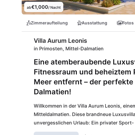
€1,000
ab
/ Nacht
Zimmeraufteilung
Ausstattung
Fotos
Villa Aurum Leonis
in Primosten, Mittel-Dalmatien
Eine atemberaubende Luxusvi
Fitnessraum und beheiztem 
Meer entfernt – der perfekte
Dalmatien!
Willkommen in der Villa Aurum Leonis, eine
Mitteldalmatien. Diese brandneue Luxusvilla m
unvergesslichen Urlaub: Ein privater Sport-
während du im beheizbaren Pool den atembe