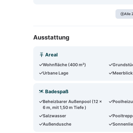
Alle
Ausstattung
Areal
Wohnfläche (400 m²)
Grundstü
Urbane Lage
Meerblick
Badespaß
Beheizbarer Außenpool (12 x
Poolheizu
6 m, mit 1,50 m Tiefe )
Salzwasser
Pooltrepp
Außendusche
Sonnenlie