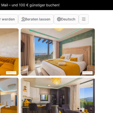
 Mail – und 100 € günstiger buchen!
r werden
Beraten lassen
Deutsch