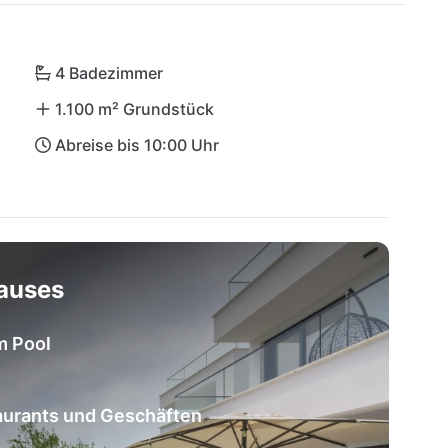
nnenbaden ein, während Medulin und Pula mit 
Sehenswürdigkeiten auf dich warten. Für 
Kamenjak nur eine kurze Fahrt entfernt.

4 Badezimmer
1.100 m² Grundstück
er Villa 78 – hier vereinen sich Luxus, Komfort 
Abreise bis 10:00 Uhr
eichlichen Erlebnis!
hauses
m Pool
aurants und Geschäften