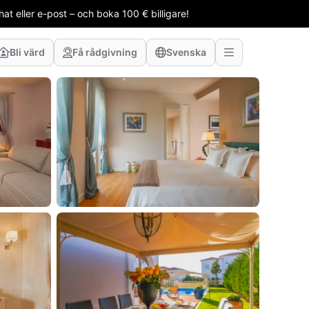
t eller e-post – och boka 100 € billigare!
Bli värd
Få rådgivning
Svenska