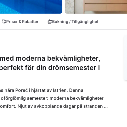
Priser & Rabatter
Bokning / Tillgänglighet
č med moderna bekvämligheter,
perfekt för din drömsemester i
s nära Poreč i hjärtat av Istrien. Denna 
 en oförglömlig semester: moderna bekvämligheter 
komfort. Njut av avkopplande dagar på stranden 
ittoreska staden Novigrad mindre än 10 km bort.
