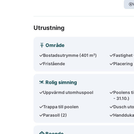
Utrustning
Område
Bostadsutrymme (401 m²)
Fastighet
Fristående
Placering 
Rolig simning
Uppvärmd utomhuspool
Poolens ti
- 31.10.)
Trappa till poolen
Dusch ut
Parasoll (2)
Handdukar
Boende