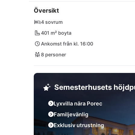
För kulinariska upplevelser kan du besöka d
Översikt
Konoba Pirate, medan snabbköpet Plodine tä
städerna Vrsar och Rovinj inom räckhåll blir d
4 sovrum
höjdpunkter och naturliga under. Välkommen
401 m² boyta
Ankomst från kl. 16:00
8 personer
Semesterhusets höjdp
Lyxvilla nära Porec
Familjevänlig
Exklusiv utrustning