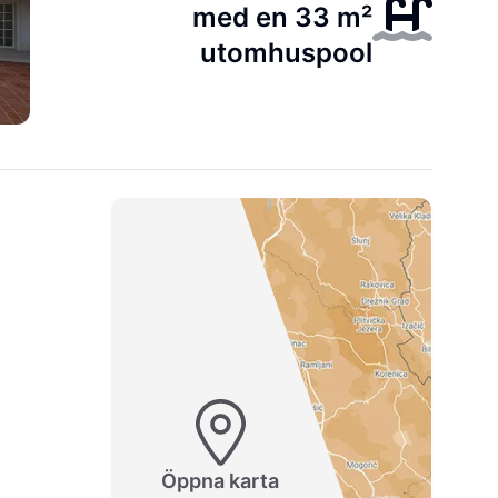
med en 33 m²
utomhuspool
Öppna karta