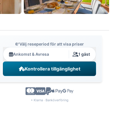
Välj reseperiod för att visa priser
Ankomst & Avresa
1 gäst
Kontrollera tillgänglighet
+ Klarna · Banköverföring