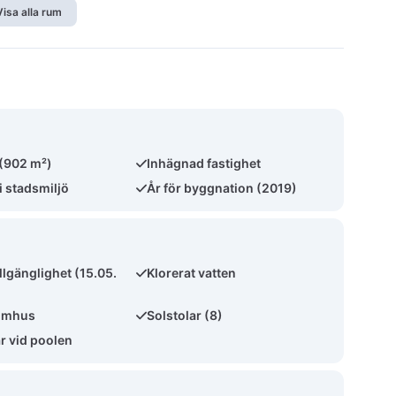
Visa alla rum
 (902 m²)
Inhägnad fastighet
i stadsmiljö
År för byggnation (2019)
llgänglighet (15.05.
Klorerat vatten
omhus
Solstolar (8)
 vid poolen