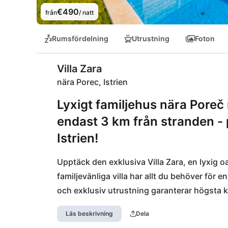
€490
från
/ natt
Rumsfördelning
Utrustning
Foton
Villa Zara
nära Porec, Istrien
Lyxigt familjehus nära Pore
endast 3 km från stranden - 
Istrien!
Upptäck den exklusiva Villa Zara, en lyxig oa
familjevänliga villa har allt du behöver för
och exklusiv utrustning garanterar högsta 
Crnika, bara 3 km bort, eller utforska den p
Läs beskrivning
Dela