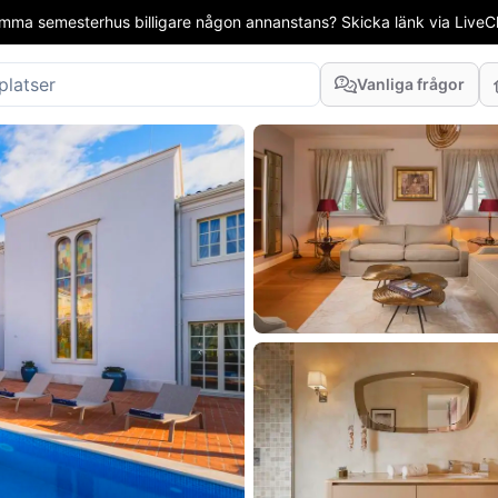
mma semesterhus billigare någon annanstans? Skicka länk via LiveCha
Vanliga frågor