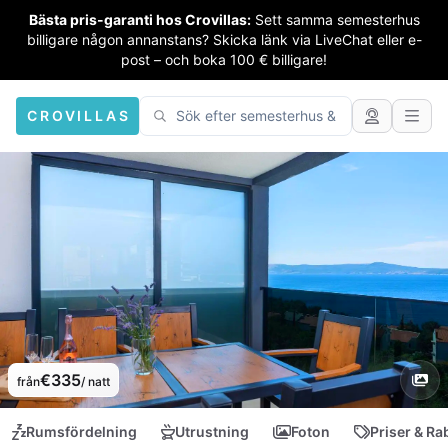
Bästa pris-garanti hos Crovillas:
Sett samma semesterhus
billigare någon annanstans? Skicka länk via LiveChat eller e-
post – och boka 100 € billigare!
CROVILLAS
€335
från
/ natt
Rumsfördelning
Utrustning
Foton
Priser & Ra