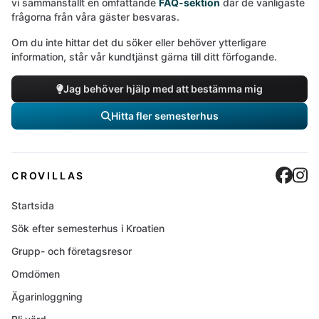
vi sammanställt en omfattande
FAQ-sektion
där de vanligaste
frågorna från våra gäster besvaras.
Om du inte hittar det du söker eller behöver ytterligare
information, står vår kundtjänst gärna till ditt förfogande.
Jag behöver hjälp med att bestämma mig
Hitta fler semesterhus
Cro
C
CROVILLAS
Startsida
Sök efter semesterhus i Kroatien
Grupp- och företagsresor
Omdömen
Ägarinloggning