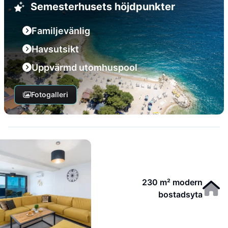
Semesterhusets höjdpunkter
Familjevänlig
Havsutsikt
Uppvärmd utomhuspool
Fotogalleri
230 m² modern
bostadsyta