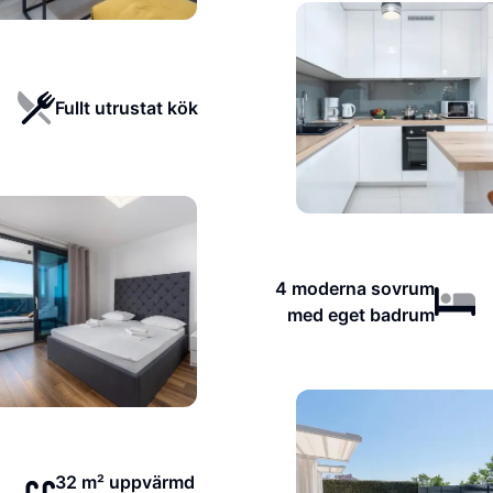
Fullt utrustat kök
4 moderna sovrum
med eget badrum
32 m² uppvärmd