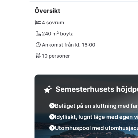
imponerande nationalparken Krka för oförgl
Översikt
kulinariska läckerheter på den närliggande r
dag på stränderna Crljina och Stupin. Ditt k
4 sovrum
240 m² boyta
Ankomst från kl. 16:00
10 personer
Semesterhusets höjdp
Beläget på en sluttning med fa
Idylliskt, lugnt läge med egen 
Utomhuspool med utomhusjacu