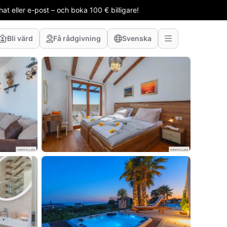
t eller e-post – och boka 100 € billigare!
Bli värd
Få rådgivning
Svenska