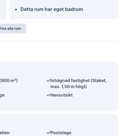
Detta rum har eget badrum
Visa alla rum
 (900 m²)
Inhägnad fastighet (Staket,
max. 1,50 m högt)
äge
Havsutsikt
atten
Poolstege