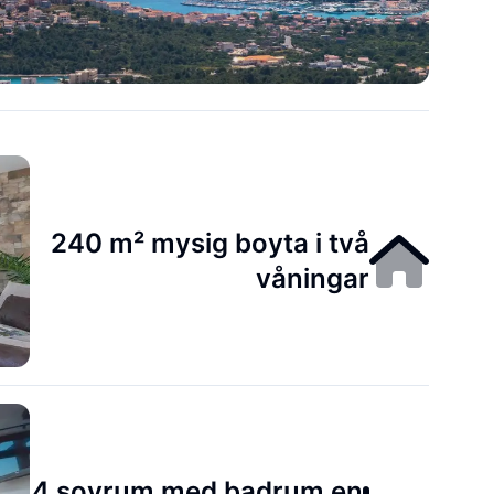
240 m² mysig boyta i två
våningar
4 sovrum med badrum en