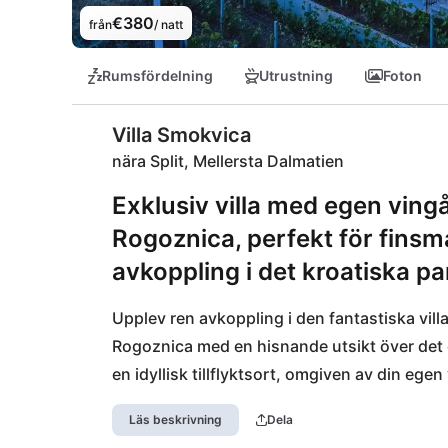
€380
från
/ natt
Rumsfördelning
Utrustning
Foton
Villa Smokvica
nära Split, Mellersta Dalmatien
Exklusiv villa med egen ving
Rogoznica, perfekt för finsm
avkoppling i det kroatiska pa
Upplev ren avkoppling i den fantastiska vill
Rogoznica med en hisnande utsikt över det g
en idyllisk tillflyktsort, omgiven av din egen
Doppa dig i den lyxiga utomhuspoolen eller ko
Läs beskrivning
Dela
egna gymmet. Omgivningen lockar med charm