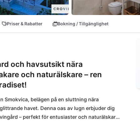
Priser & Rabatter
Bokning / Tillgänglighet
ård och havsutsikt nära
akare och naturälskare – ren
radiset!
an Smokvica, belägen på en sluttning nära 
littrande havet. Denna oas av lugn erbjuder dig 
 vingård – perfekt för entusiaster och naturälskare. 
ppla av i jacuzzin efter ett träningspass i det 
iga platser som Primošten och Trogir samt den 