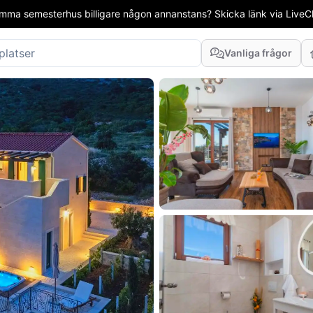
mma semesterhus billigare någon annanstans? Skicka länk via LiveCha
Vanliga frågor