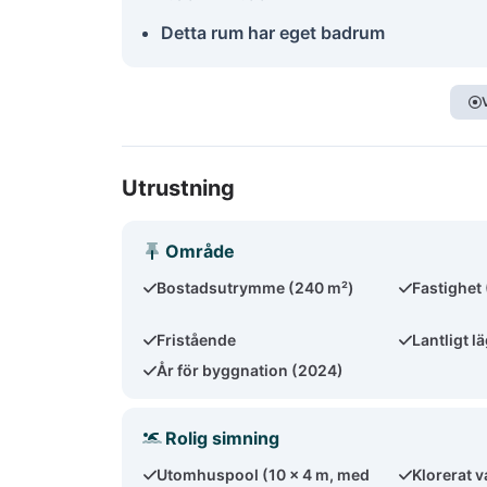
Detta rum har eget badrum
Utrustning
Område
Bostadsutrymme (240 m²)
Fastighet
Fristående
Lantligt l
År för byggnation (2024)
Rolig simning
Utomhuspool (10 x 4 m, med
Klorerat v