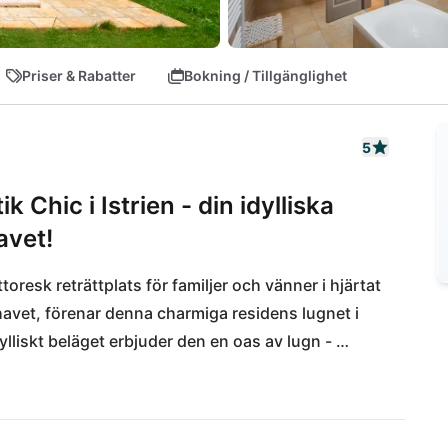
Priser & Rabatter
Bokning / Tillgänglighet
5
Chic i Istrien - din idylliska
avet!
oresk reträttplats för familjer och vänner i hjärtat 
 havet, förenar denna charmiga residens lugnet i 
ylliskt beläget erbjuder den en oas av lugn - 
. Den omsorgsfullt designade inredningen 
tik charm och skapar en atmosfär som är både 