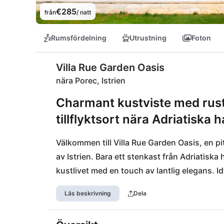
€285
från
/ natt
Rumsfördelning
Utrustning
Foton
Villa Rue Garden Oasis
nära Porec, Istrien
Charmant kustviste med rustik 
tillflyktsort nära Adriatiska h
Välkommen till Villa Rue Garden Oasis, en pitt
av Istrien. Bara ett stenkast från Adriatiska
kustlivet med en touch av lantlig elegans. Id
perfekt för att återhämta sig från vardagen
Läs beskrivning
Dela
kombinerar moderna bekvämligheter med rus
angenäm och aktuell.
