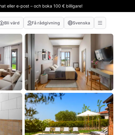
t eller e-post – och boka 100 € billigare!
Bli värd
Få rådgivning
Svenska