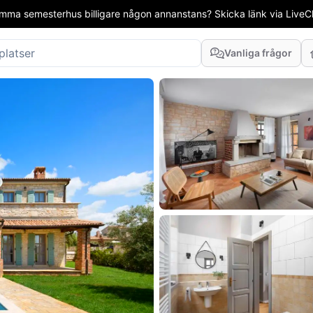
mma semesterhus billigare någon annanstans? Skicka länk via LiveCha
Vanliga frågor