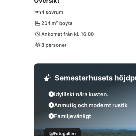
Översikt
Du är välkommen att upptäcka kulinariska läc
4 sovrum
gångavstånd i pizzerior och restauranger. Den
204 m² boyta
promenader, medan Porečs livliga strandprom
Ankomst från kl. 16:00
Vrsar eller Rovinj och dyk in i Istriens fascin
Garden Oasis!
8 personer
Semesterhusets höjdp
Idylliskt nära kusten.
Anmutig och modernt rustik
Familjevänligt
Fotogalleri