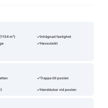
 (1154 m²)
Inhägnad fastighet
äge
Havsutsikt
atten
Trappa till poolen
1)
Handdukar vid poolen