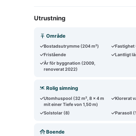
Utrustning
Område
Bostadsutrymme (204 m²)
Fastighet
Fristående
Lantligt l
År för byggnation (2009,
renoverat 2022)
Rolig simning
Utomhuspool (32 m², 8 x 4 m
Klorerat v
mit einer Tiefe von 1,50 m)
Solstolar (8)
Parasoll (
Boende