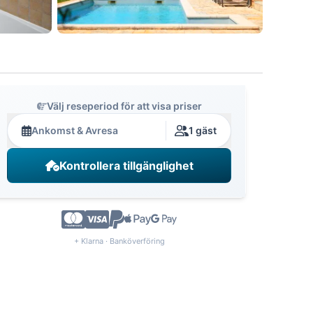
Välj reseperiod för att visa priser
Ankomst & Avresa
1 gäst
Kontrollera tillgänglighet
+ Klarna · Banköverföring