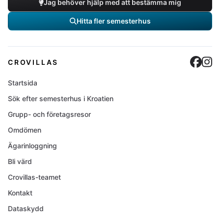
Jag behöver hjälp med att bestämma mig
Hitta fler semesterhus
Cro
C
CROVILLAS
Startsida
Sök efter semesterhus i Kroatien
Grupp- och företagsresor
Omdömen
Ägarinloggning
Bli värd
Crovillas-teamet
Kontakt
Dataskydd