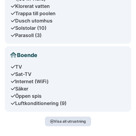
Klorerat vatten
Trappa till poolen
Dusch utomhus
Solstolar (10)
Parasoll (3)
Boende
TV
Sat-TV
Internet (WiFi)
Säker
Öppen spis
Luftkonditionering (9)
Visa all utrustning