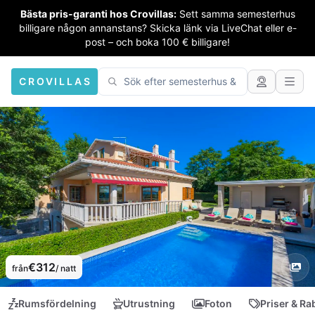
Bästa pris-garanti hos Crovillas:
Sett samma semesterhus
billigare någon annanstans? Skicka länk via LiveChat eller e-
post – och boka 100 € billigare!
CROVILLAS
€312
från
/ natt
Rumsfördelning
Utrustning
Foton
Priser & Ra