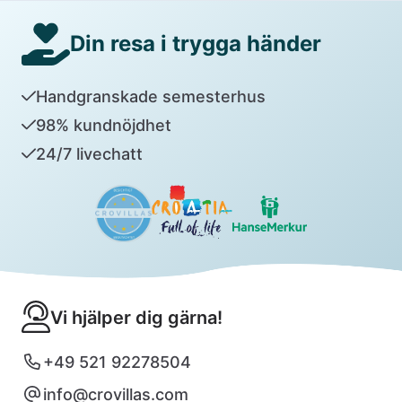
Din resa i trygga händer
Handgranskade semesterhus
98% kundnöjdhet
24/7 livechatt
Vi hjälper dig gärna!
+49 521 92278504
info@crovillas.com