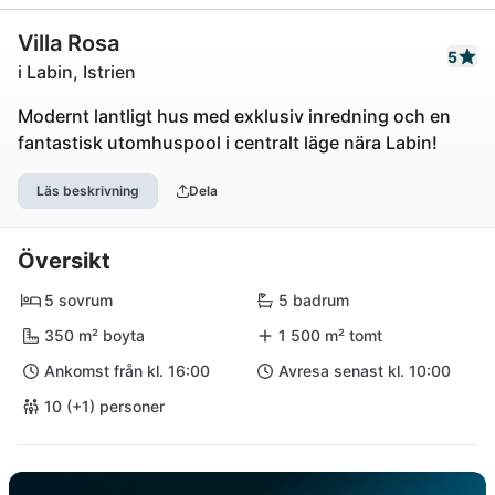
Villa Rosa
5
i Labin, Istrien
Modernt lantligt hus med exklusiv inredning och en
fantastisk utomhuspool i centralt läge nära Labin!
Läs beskrivning
Dela
Översikt
5 sovrum
5 badrum
350 m² boyta
1 500 m² tomt
Ankomst från kl. 16:00
Avresa senast kl. 10:00
10 (+1) personer