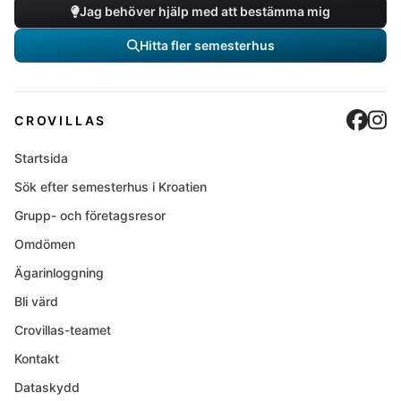
Jag behöver hjälp med att bestämma mig
Hitta fler semesterhus
Cro
C
CROVILLAS
Startsida
Sök efter semesterhus i Kroatien
Grupp- och företagsresor
Omdömen
Ägarinloggning
Bli värd
Crovillas-teamet
Kontakt
Dataskydd