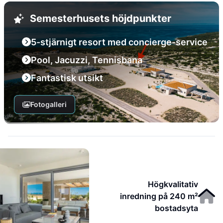
Semesterhusets höjdpunkter
5-stjärnigt resort med concierge-service
Pool, Jacuzzi, Tennisbana
Fantastisk utsikt
Fotogalleri
Högkvalitativ
inredning på 240 m²
bostadsyta