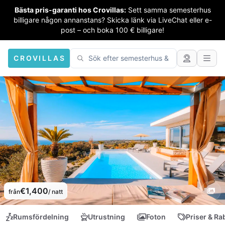
Bästa pris-garanti hos Crovillas:
Sett samma semesterhus
billigare någon annanstans? Skicka länk via LiveChat eller e-
post – och boka 100 € billigare!
CROVILLAS
€1,400
från
/ natt
Rumsfördelning
Utrustning
Foton
Priser & Ra