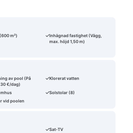
 (600 m²)
Inhägnad fastighet (Vägg,
max. höjd 1,50 m)
ng av pool (På
Klorerat vatten
 30 €/dag)
omhus
Solstolar (8)
 vid poolen
Sat-TV