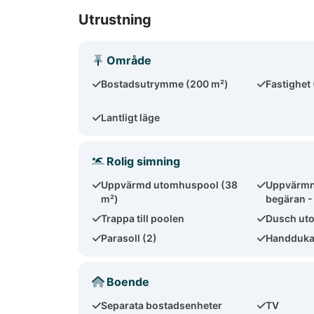
Utrustning
Område
Bostadsutrymme (200 m²)
Fastighet
Lantligt läge
Rolig simning
Uppvärmd utomhuspool (38
Uppvärmni
m²)
begäran -
Trappa till poolen
Dusch ut
Parasoll (2)
Handdukar
Boende
Separata bostadsenheter
TV