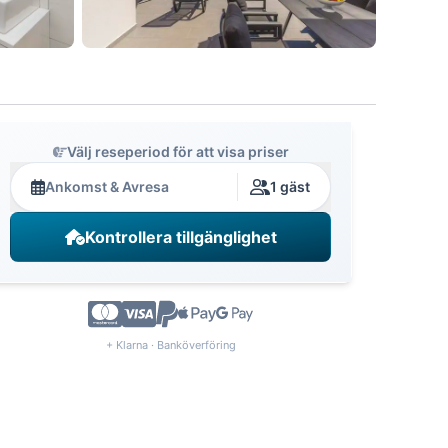
Välj reseperiod för att visa priser
Ankomst & Avresa
1 gäst
Kontrollera tillgänglighet
+ Klarna · Banköverföring