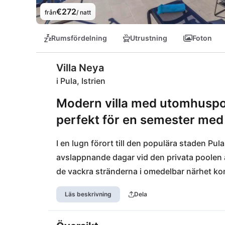
€272
från
/ natt
Rumsfördelning
Utrustning
Foton
Villa Neya
i Pula, Istrien
Modern villa med utomhuspool
perfekt för en semester med e
I en lugn förort till den populära staden Pula
avslappnande dagar vid den privata poolen är 
de vackra stränderna i omedelbar närhet komm
närmaste grusstranden Valbandon. Även de 
Läs beskrivning
Dela
fantastiskt utbud av strandbarer och vattena
En kort 10-minuters bilresa skiljer er från s