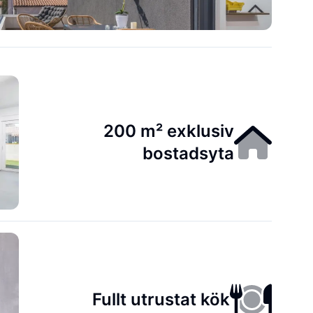
200 m² exklusiv
bostadsyta
Fullt utrustat kök