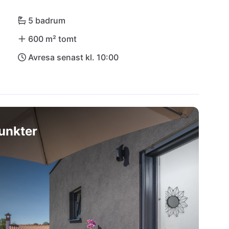
erna är utmärkta för att avsluta er semesterdag 
plats (PUY) ligger 9 km från villan.
5 badrum
600 m² tomt
Avresa senast kl. 10:00
unkter