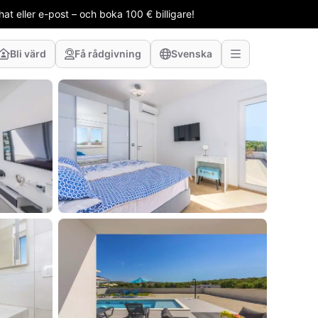
t eller e-post – och boka 100 € billigare!
Bli värd
Få rådgivning
Svenska