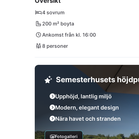
Översikt
hamnen och de många restaurangerna och bar
på ett mysigt sätt. Pulas internationella flyg
4 sovrum
200 m² boyta
Ankomst från kl. 16:00
8 personer
Semesterhusets höjdp
Upphöjd, lantlig miljö
Modern, elegant design
Nära havet och stranden
Fotogalleri