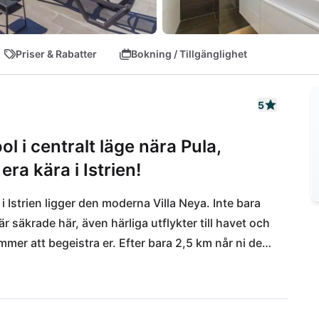
Priser & Rabatter
Bokning / Tillgänglighet
5
 i centralt läge nära Pula,
ra kära i Istrien!
 i Istrien ligger den moderna Villa Neya. Inte bara 
säkrade här, även härliga utflykter till havet och 
er att begeistra er. Efter bara 2,5 km når ni den 
omgivande stränderna på västkusten, med ett 
ktiviteter, garanterar oförglömliga stranddagar. 
tadens centrum i Pula. Den historiska gamla stan, 