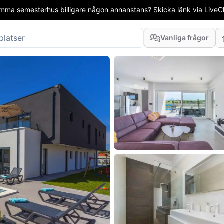
mma semesterhus billigare någon annanstans? Skicka länk via LiveCha
Vanliga frågor