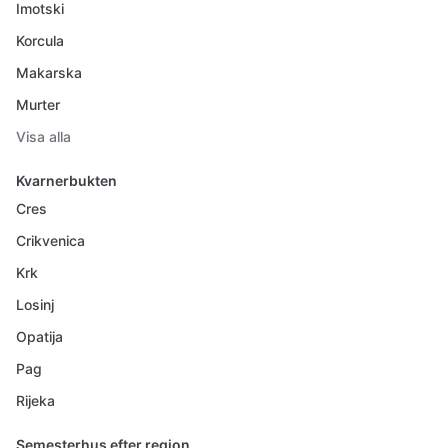
Imotski
Korcula
Makarska
Murter
Visa alla
Kvarnerbukten
Cres
Crikvenica
Krk
Losinj
Opatija
Pag
Rijeka
Semesterhus efter region