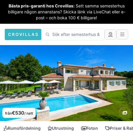
Bästa pris-garanti hos Crovillas:
Sett samma semesterhus
billigare någon annanstans? Skicka länk via LiveChat eller e-
post – och boka 100 € billigare!
CROVILLAS
€530
från
/ natt
Rumsfördelning
Utrustning
Foton
Priser & Ra