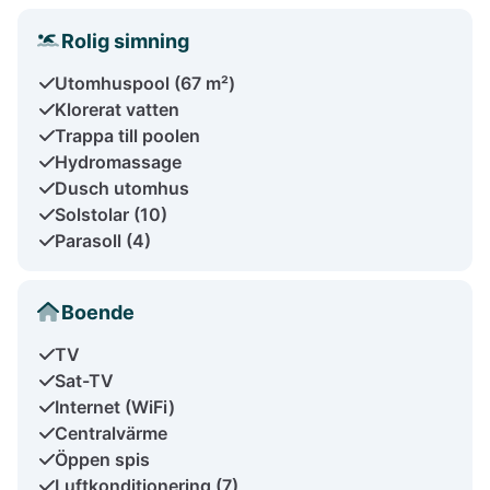
Rolig simning
Utomhuspool (67 m²)
Klorerat vatten
Trappa till poolen
Hydromassage
Dusch utomhus
Solstolar (10)
Parasoll (4)
Boende
TV
Sat-TV
Internet (WiFi)
Centralvärme
Öppen spis
Luftkonditionering (7)