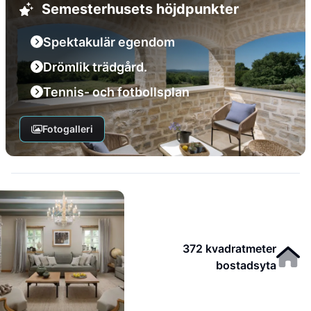
Semesterhusets höjdpunkter
Spektakulär egendom
Drömlik trädgård.
Tennis- och fotbollsplan
Fotogalleri
372 kvadratmeter
bostadsyta