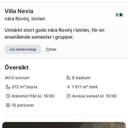
Villa Nevia
5
nära Rovinj, Istrien
Utmärkt stort gods nära Rovinj i Istrien, för en
enastående semester i grupper.
Läs beskrivning
Dela
Översikt
5 sovrum
6 badrum
372 m² boyta
1 611 m² tomt
Ankomst från kl. 16:00
Avresa senast kl. 10:00
10 personer