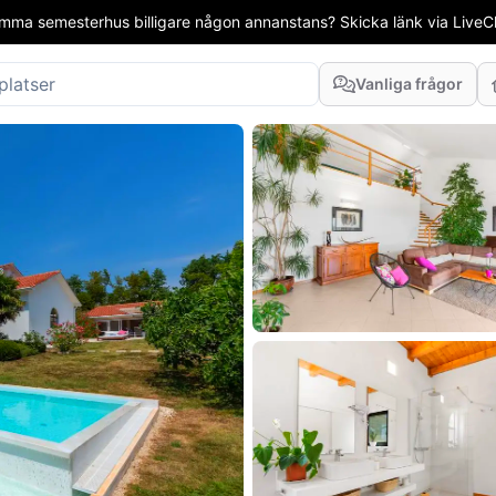
mma semesterhus billigare någon annanstans? Skicka länk via LiveCha
Vanliga frågor