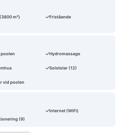
 (3800 m²)
Fristående
l poolen
Hydromassage
omhus
Solstolar (12)
 vid poolen
Internet (WiFi)
tionering (9)