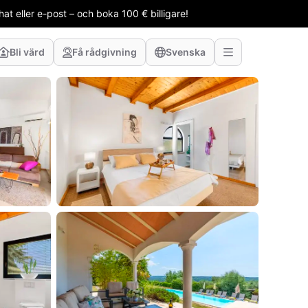
t eller e-post – och boka 100 € billigare!
Bli värd
Få rådgivning
Svenska