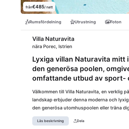
€485
från
/ natt
Rumsfördelning
Utrustning
Foton
Villa Naturavita
nära Porec, Istrien
Lyxiga villan Naturavita mitt 
den generösa poolen, omgive
omfattande utbud av sport- 
Välkommen till Villa Naturavita, en verklig pä
landskap erbjuder denna moderna och lyxiga v
den generösa utomhuspoolen eller träna dig
Läs beskrivning
Dela
I omedelbar närhet hittar du en mataffär fö