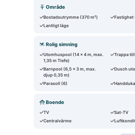
Område
Bostadsutrymme (370 m²)
Fastighet
Lantligt läge
Rolig simning
Utomhuspool (14 x 4 m, max.
Trappa til
1,35 m Tiefe)
Barnpool (6,5 x 3 m, max.
Dusch ut
djup 0,35 m)
Parasoll (6)
Handdukar
Boende
TV
Sat-TV
Centralvärme
Luftkondi