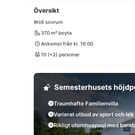
Pazin med sina restauranger endast är några
Översikt
Poreč och Rovinj är lättillgängliga och inbju
naturskyddsparken Učka. Flygplatser som Pu
6 sovrum
in i fascinationen av Villa Naturavita!
370 m² boyta
Ankomst från kl. 16:00
10 (+2) personer
Semesterhusets höjdp
Traumhafte Familienvilla
Varierat utbud av sport och lek f
Rikligt utomhuspool med barn