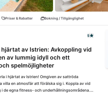
Priser & Rabatter
Bokning / Tillgänglighet
5
i hjärtat av Istrien: Avkoppling vid
n av lummig idyll och ett
och spelmöjligheter
rla i hjärtat av Istrien! Omgiven av sattröda 
illa en atmosfär att förälska sig i. Koppla av vid 
 i de egna fitness- och underhållningsområdena.

r dina dagliga behov, medan den charmiga staden 