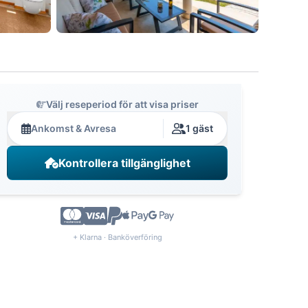
Välj reseperiod för att visa priser
Ankomst & Avresa
1 gäst
Kontrollera tillgänglighet
+ Klarna · Banköverföring