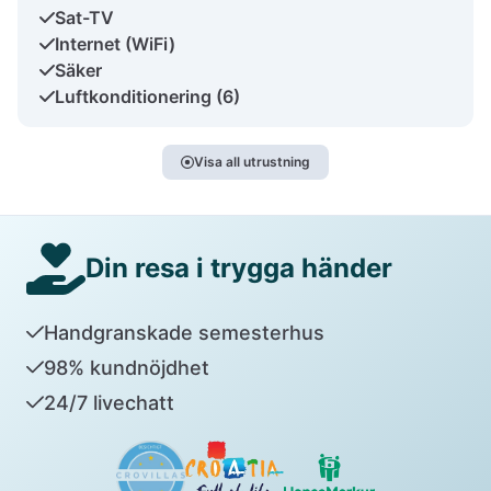
Sat-TV
Internet (WiFi)
Säker
Luftkonditionering (6)
Visa all utrustning
Din resa i trygga händer
Handgranskade semesterhus
98% kundnöjdhet
24/7 livechatt