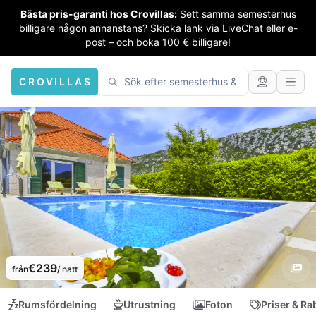
Bästa pris-garanti hos Crovillas:
Sett samma semesterhus
billigare någon annanstans? Skicka länk via LiveChat eller e-
post – och boka 100 € billigare!
CROVILLAS
€239
från
/ natt
Rumsfördelning
Utrustning
Foton
Priser & Ra