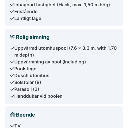
Inhägnad fastighet (Häck, max. 1,50 m hög)
Fristående
Lantligt läge
Rolig simning
Uppvärmd utomhuspool (7.6 x 3.3 m, with 1.70
m depth)
Uppvärmning av pool (Including)
Poolstege
Dusch utomhus
Solstolar (8)
Parasoll (2)
Handdukar vid poolen
Boende
TV