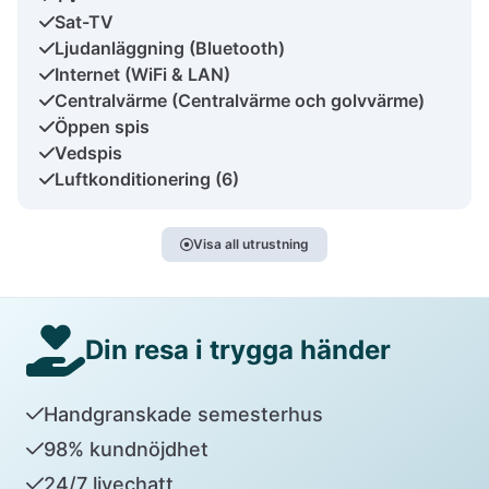
Sat-TV
Ljudanläggning (Bluetooth)
Internet (WiFi & LAN)
Centralvärme (Centralvärme och golvvärme)
Öppen spis
Vedspis
Luftkonditionering (6)
Visa all utrustning
Din resa i trygga händer
Handgranskade semesterhus
98% kundnöjdhet
24/7 livechatt