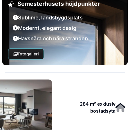
Semesterhusets höjdpunkter
Sublime, landsbygdsplats
Modernt, elegant desig
Havsnära och nära stranden.
Fotogalleri
284 m² exklusiv
bostadsyta