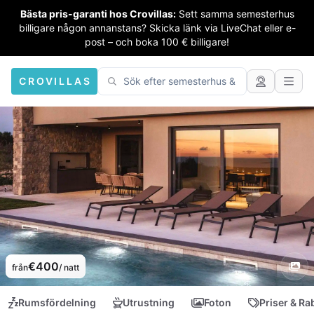
Bästa pris-garanti hos Crovillas:
Sett samma semesterhus
billigare någon annanstans? Skicka länk via LiveChat eller e-
post – och boka 100 € billigare!
CROVILLAS
€400
från
/ natt
Rumsfördelning
Utrustning
Foton
Priser & Ra