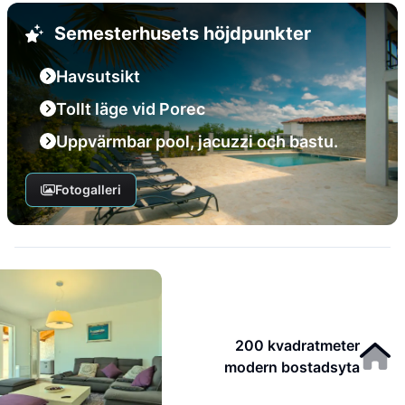
Semesterhusets höjdpunkter
Havsutsikt
Tollt läge vid Porec
Uppvärmbar pool, jacuzzi och bastu.
Fotogalleri
200 kvadratmeter
modern bostadsyta