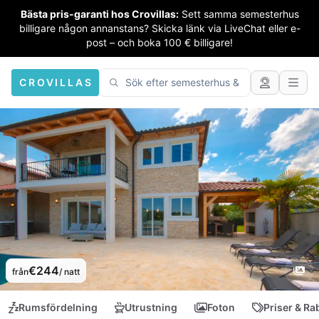
Bästa pris-garanti hos Crovillas:
Sett samma semesterhus
billigare någon annanstans? Skicka länk via LiveChat eller e-
post – och boka 100 € billigare!
CROVILLAS
€244
från
/ natt
Rumsfördelning
Utrustning
Foton
Priser & Ra