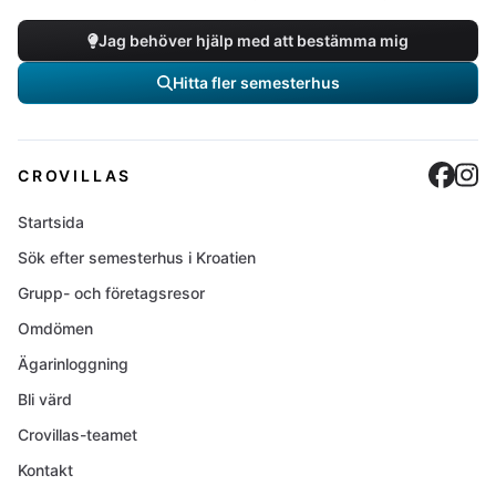
Jag behöver hjälp med att bestämma mig
Hitta fler semesterhus
Cro
C
CROVILLAS
Startsida
Sök efter semesterhus i Kroatien
Grupp- och företagsresor
Omdömen
Ägarinloggning
Bli värd
Crovillas-teamet
Kontakt