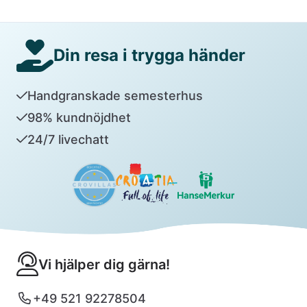
Din resa i trygga händer
Handgranskade semesterhus
98% kundnöjdhet
24/7 livechatt
Vi hjälper dig gärna!
+49 521 92278504