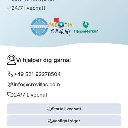
24/7 livechatt
Vi hjälper dig gärna!
+49 521 92278504
info@crovillas.com
24/7 Livechat
Starta livechatt
Vanliga frågor