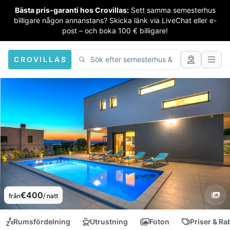
Bästa pris-garanti hos Crovillas:
Sett samma semesterhus
billigare någon annanstans? Skicka länk via LiveChat eller e-
post – och boka 100 € billigare!
CROVILLAS
€400
från
/ natt
Rumsfördelning
Utrustning
Foton
Priser & Ra