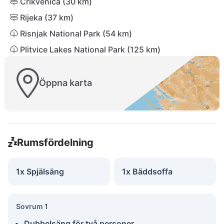
Crikvenica (30 km)
Rijeka (37 km)
Risnjak National Park (54 km)
Plitvice Lakes National Park (125 km)
Öppna karta
Rumsfördelning
1x Spjälsäng
1x Bäddsoffa
Sovrum 1
Dubbelsäng för två personer