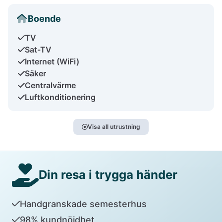
Boende
TV
Sat-TV
Internet (WiFi)
Säker
Centralvärme
Luftkonditionering
Visa all utrustning
Din resa i trygga händer
Handgranskade semesterhus
98% kundnöjdhet