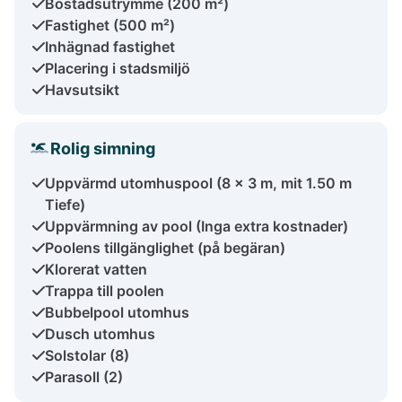
Bostadsutrymme (200 m²)
Fastighet (500 m²)
Inhägnad fastighet
Placering i stadsmiljö
Havsutsikt
Rolig simning
Uppvärmd utomhuspool (8 x 3 m, mit 1.50 m
Tiefe)
Uppvärmning av pool (Inga extra kostnader)
Poolens tillgänglighet (på begäran)
Klorerat vatten
Trappa till poolen
Bubbelpool utomhus
Dusch utomhus
Solstolar (8)
Parasoll (2)