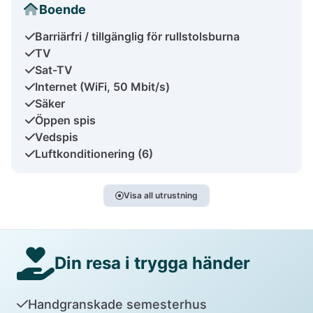
Boende
Barriärfri / tillgänglig för rullstolsburna
TV
Sat-TV
Internet (WiFi, 50 Mbit/s)
Säker
Öppen spis
Vedspis
Luftkonditionering (6)
Visa all utrustning
Din resa i trygga händer
Handgranskade semesterhus