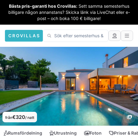
Bästa pris-garanti hos Crovillas:
Sett samma semesterhus
billigare någon annanstans? Skicka länk via LiveChat eller e-
post – och boka 100 € billigare!
CROVILLAS
€320
från
/ natt
Rumsfördelning
Utrustning
Foton
Priser & Ra