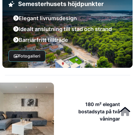
Semesterhusets höjdpunkter
Elegant livrumsdesign
Idealt anslutning till stad och strand
Barriärfritt tillträde
Fotogalleri
180 m² elegant
bostadsyta på två
våningar