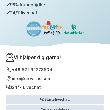
98% kundnöjdhet
24/7 livechatt
Vi hjälper dig gärna!
+49 521 92278504
info@crovillas.com
24/7 Livechat
Starta livechatt
Vanliga frågor