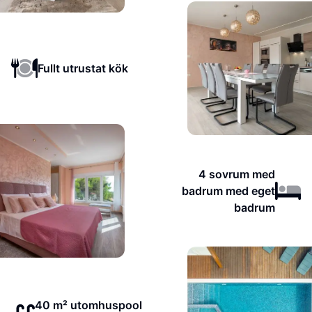
Fullt utrustat kök
4 sovrum med
badrum med eget
badrum
40 m² utomhuspool