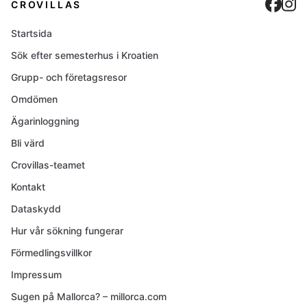
Cro
C
CROVILLAS
Startsida
Sök efter semesterhus i Kroatien
Grupp- och företagsresor
Omdömen
Ägarinloggning
Bli värd
Crovillas-teamet
Kontakt
Dataskydd
Hur vår sökning fungerar
Förmedlingsvillkor
Impressum
Sugen på Mallorca? – millorca.com