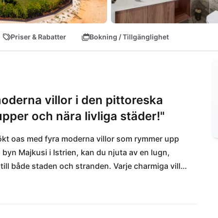
Priser & Rabatter
Bokning / Tillgänglighet
moderna villor i den pittoreska
upper och nära livliga städer!"
tsökt oas med fyra moderna villor som rymmer upp 
 byn Majkusi i Istrien, kan du njuta av en lugn, 
ll både staden och stranden. Varje charmiga villa 
tning, utan också med sin unika placering. Tack 
, Novigrad och Rovinj kan du enkelt nå olika 
ör en smidig ankomst.