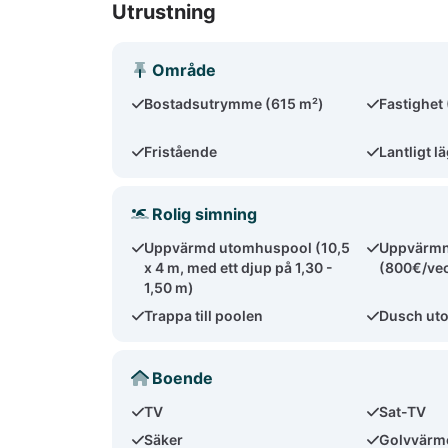
Utrustning
Område
Bostadsutrymme (615 m²)
Fastighet
Fristående
Lantligt l
Rolig simning
Uppvärmd utomhuspool (10,5
Uppvärmn
x 4 m, med ett djup på 1,30 -
(800€/ve
1,50 m)
Trappa till poolen
Dusch ut
Boende
TV
Sat-TV
Säker
Golvvärm