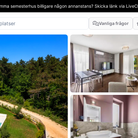
mma semesterhus billigare någon annanstans? Skicka länk via LiveCha
Vanliga frågor