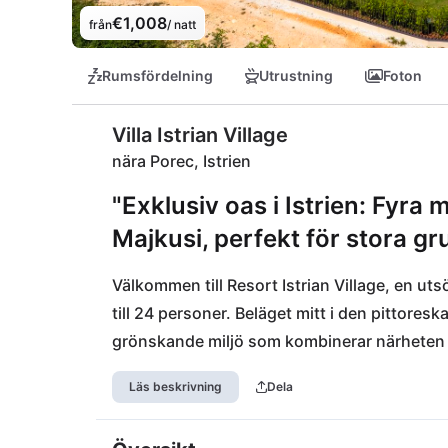
€1,008
från
/ natt
Rumsfördelning
Utrustning
Foton
Villa Istrian Village
nära Porec, Istrien
"Exklusiv oas i Istrien: Fyra 
Majkusi, perfekt för stora gr
Välkommen till Resort Istrian Village, en u
till 24 personer. Beläget mitt i den pittoreska
grönskande miljö som kombinerar närheten ti
imponerar inte bara med högkvalitativ utrus
Läs beskrivning
Dela
vare perfekt anslutning till städer som Porec
aktiviteter. Flygplatsen Pula (PUY) möjligg