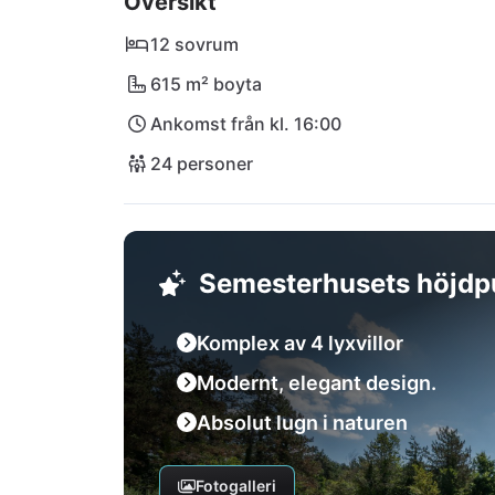
Översikt
12 sovrum
615 m² boyta
Ankomst från kl. 16:00
24 personer
Semesterhusets höjdp
Komplex av 4 lyxvillor
Modernt, elegant design.
Absolut lugn i naturen
Fotogalleri