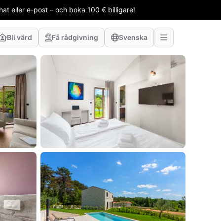
t eller e-post – och boka 100 € billigare!
Bli värd
Få rådgivning
Svenska