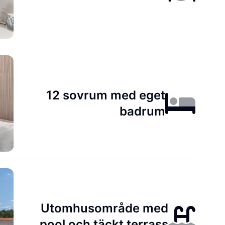
12 sovrum med eget
badrum
Utomhusområde med
pool och täckt terrass