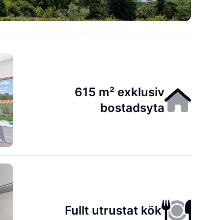
615 m² exklusiv
bostadsyta
Fullt utrustat kök