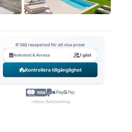
Välj reseperiod för att visa priser
Ankomst & Avresa
1 gäst
Kontrollera tillgänglighet
+ Klarna · Banköverföring