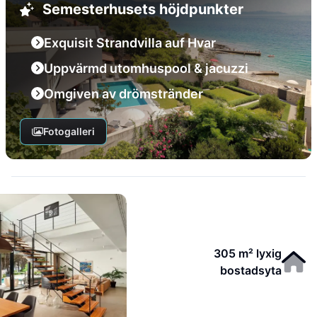
Semesterhusets höjdpunkter
Exquisit Strandvilla auf Hvar
Uppvärmd utomhuspool & jacuzzi
Omgiven av drömstränder
Fotogalleri
305 m² lyxig
bostadsyta