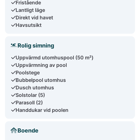
Fristående
Lantligt läge
Direkt vid havet
Havsutsikt
Rolig simning
Uppvärmd utomhuspool (50 m²)
Uppvärmning av pool
Poolstege
Bubbelpool utomhus
Dusch utomhus
Solstolar (5)
Parasoll (2)
Handdukar vid poolen
Boende