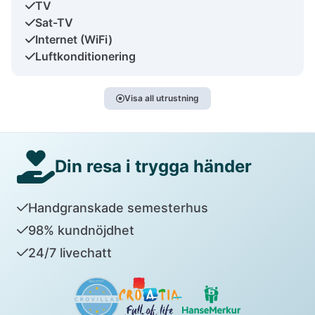
TV
Sat-TV
Internet (WiFi)
Luftkonditionering
Visa all utrustning
Din resa i trygga händer
Handgranskade semesterhus
98% kundnöjdhet
24/7 livechatt