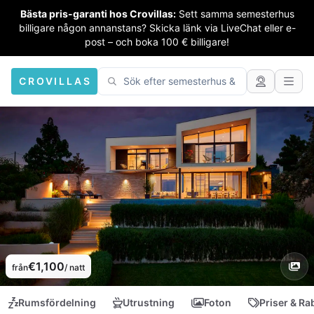
Bästa pris-garanti hos Crovillas:
Sett samma semesterhus
billigare någon annanstans? Skicka länk via LiveChat eller e-
post – och boka 100 € billigare!
CROVILLAS
€1,100
från
/ natt
Rumsfördelning
Utrustning
Foton
Priser & Ra