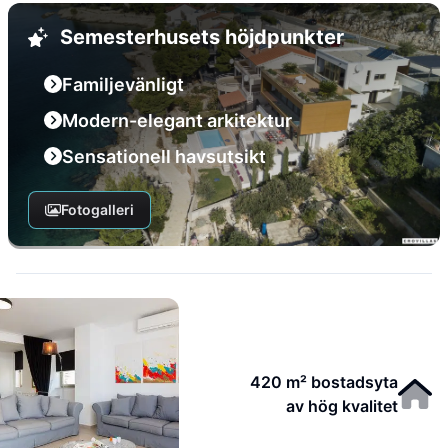
Semesterhusets höjdpunkter
Familjevänligt
Modern-elegant arkitektur
Sensationell havsutsikt
Fotogalleri
420 m² bostadsyta
av hög kvalitet