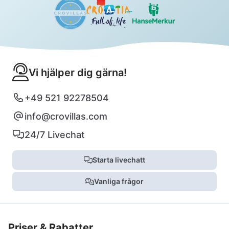
Vi hjälper dig gärna!
+49 521 92278504
info@crovillas.com
24/7 Livechat
Starta livechatt
Vanliga frågor
Priser & Rabatter