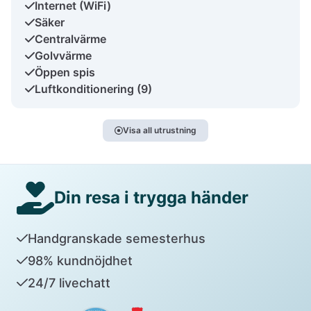
Internet (WiFi)
Säker
Centralvärme
Golvvärme
Öppen spis
Luftkonditionering (9)
Visa all utrustning
Din resa i trygga händer
Handgranskade semesterhus
98% kundnöjdhet
24/7 livechatt