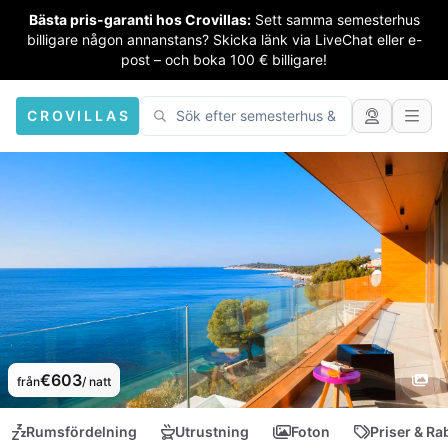
Bästa pris-garanti hos Crovillas:
Sett samma semesterhus
billigare någon annanstans? Skicka länk via LiveChat eller e-
post – och boka 100 € billigare!
CROVILLAS
€603
från
/ natt
Rumsfördelning
Utrustning
Foton
Priser & Ra