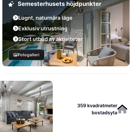
Semesterhusets höjdpunkter
Lugnt, naturnära läge
Exklusiv utrustning
Stort utbud av aktiviteter
Fotogalleri
359 kvadratmeter
bostadsyta