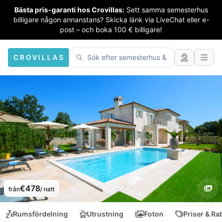
Bästa pris-garanti hos Crovillas:
Sett samma semesterhus
billigare någon annanstans? Skicka länk via LiveChat eller e-
post – och boka 100 € billigare!
CROVILLAS
€478
från
/ natt
Rumsfördelning
Utrustning
Foton
Priser & Ra