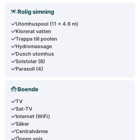
Rolig simning
Utomhuspool (11 x 4.6 m)
Klorerat vatten
Trappa till poolen
Hydromassage
Dusch utomhus
Solstolar (8)
Parasoll (4)
Boende
TV
Sat-TV
Internet (WiFi)
Säker
Centralvärme
Öppen spis