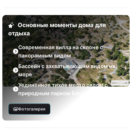
Основные моменты дома для
отдыха
Современная вилла на склоне с
панорамным видом
Бассейн с захватывающим видом на
море
Уединённое тихое место рядом с
природным парком Биоково
Фотогалерея