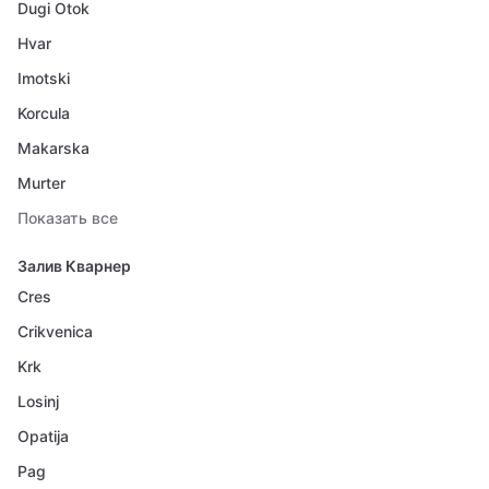
Dugi Otok
Hvar
Imotski
Korcula
Makarska
Murter
Показать все
Залив Кварнер
Cres
Crikvenica
Krk
Losinj
Opatija
Pag