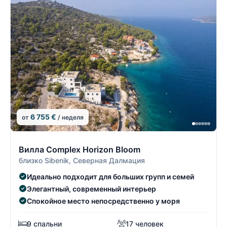
6 755 €
от
/ неделя
8/22
8
Вилла Complex Horizon Bloom
близко Sibenik, Северная Далмация
Идеально подходит для больших групп и семей
Элегантный, современный интерьер
Спокойное место непосредственно у моря
9 спальни
17 человек