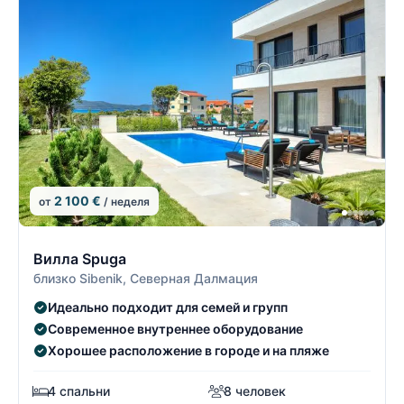
2 100 €
от
/ неделя
2/22
2
Вилла Spuga
близко Sibenik, Северная Далмация
Идеально подходит для семей и групп
Современное внутреннее оборудование
Хорошее расположение в городе и на пляже
4 спальни
8 человек