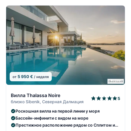
5 950 €
от
/ неделя
11/22
1
Вилла Thalassa Noire
5
близко Sibenik, Северная Далмация
Роскошная вилла на первой линии у моря
Бассейн-инфинити с видом на море
Престижное расположение рядом со Сплитом и
Трогиром