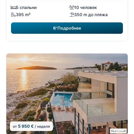
5 спальни
10 человек
395 m²
350 m до пляжа
Подробнее
5 950 €
от
/ неделя