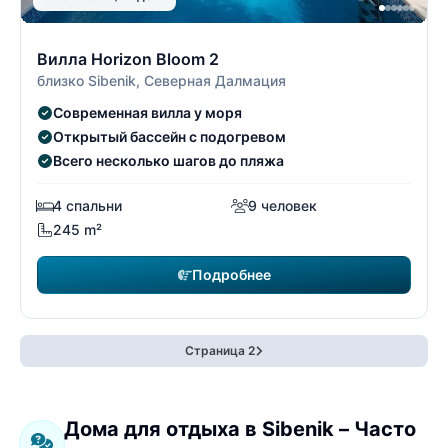
15/22
1
Вилла Horizon Bloom 2
близко Sibenik, Северная Далмация
Современная вилла у моря
Открытый бассейн с подогревом
Всего несколько шагов до пляжа
4 спальни
9 человек
245 m²
Подробнее
Страница 2
Дома для отдыха в Sibenik – Часто