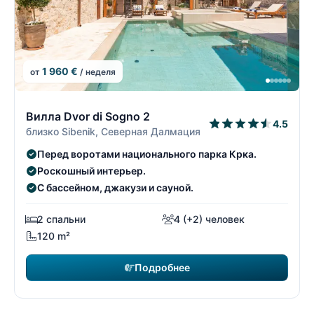
1 960 €
от
/ неделя
10/22
1
Вилла Dvor di Sogno 2
4.5
близко Sibenik, Северная Далмация
Перед воротами национального парка Крка.
Роскошный интерьер.
С бассейном, джакузи и сауной.
2 спальни
4 (+2) человек
120 m²
Подробнее