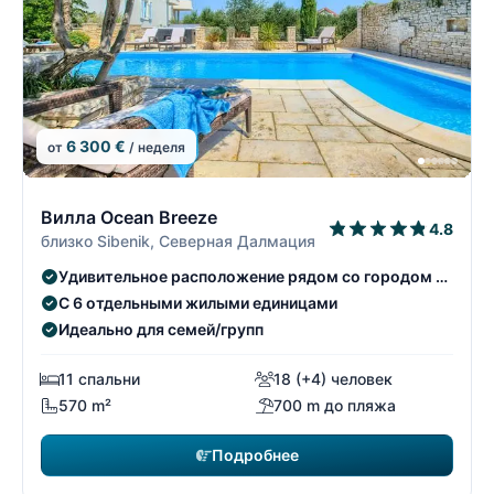
6 300 €
от
/ неделя
13/22
1
Вилла Ocean Breeze
4.8
близко Sibenik, Северная Далмация
Удивительное расположение рядом со городом и
пляжем.
С 6 отдельными жилыми единицами
Идеально для семей/групп
11 спальни
18 (+4) человек
570 m²
700 m до пляжа
Подробнее