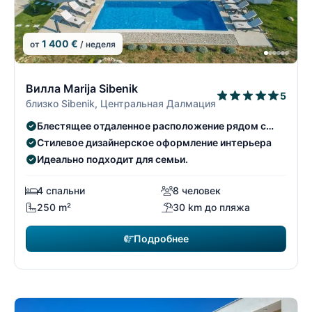
1 400 €
от
/ неделя
1/22
1
Вилла Marija Sibenik
5
близко Sibenik, Центральная Далмация
Блестящее отдаленное расположение рядом с
национальным парком Крка.
Стилевое дизайнерское оформление интерьера
Идеально подходит для семьи.
4 спальни
8 человек
250 m²
30 km до пляжа
Подробнее