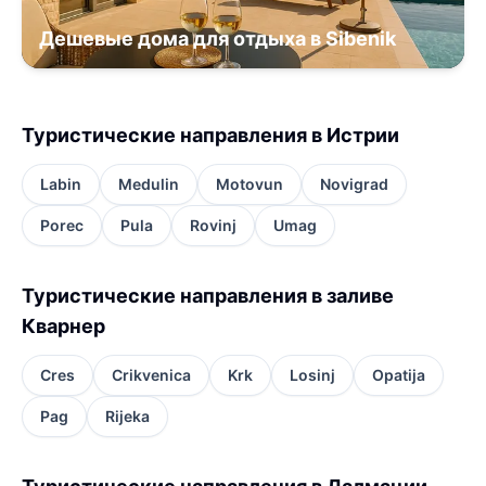
Дешевые дома для отдыха в Sibenik
Туристические направления в Истрии
Labin
Medulin
Motovun
Novigrad
Porec
Pula
Rovinj
Umag
Туристические направления в заливе
Кварнер
Cres
Crikvenica
Krk
Losinj
Opatija
Pag
Rijeka