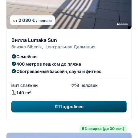
2 030 €
от
/ неделя
7/22
7
Вилла Lumaka Sun
близко Sibenik, Центральная Далмация
Семейная
400 метров пешком до пляжа
Обогреваемый бассейн, сауна и фитнес.
4 спальни
8 человек
140 m²
Подробнее
5% скидка (до 30 окт.)