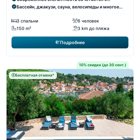
традиционным очарованием.
Бассейн, джакузи, сауна, велосипеды и многое
другое.
3 спальни
6 человек
150 m²
3 km до пляжа
Подробнее
10% скидка (до 30 сент.)
Бесплатная отмена*