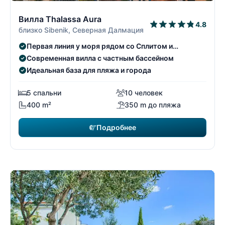
12/22
1
Вилла Thalassa Aura
4.8
близко Sibenik, Северная Далмация
Первая линия у моря рядом со Сплитом и
Трогиром
Современная вилла с частным бассейном
Идеальная база для пляжа и города
5 спальни
10 человек
400 m²
350 m до пляжа
Подробнее