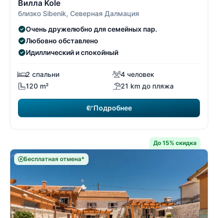
Вилла Kole
близко Sibenik, Северная Далмация
Очень дружелюбно для семейных пар.
Любовно обставлено
Идиллический и спокойный
2 спальни
4 человек
120 m²
21 km до пляжа
Подробнее
До 15% скидка
Бесплатная отмена*