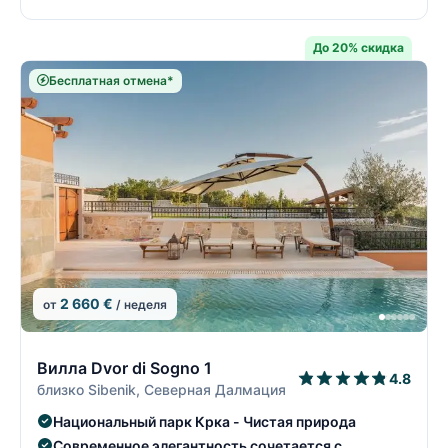
До 20% скидка
Бесплатная отмена*
2 660 €
от
/ неделя
5/22
5
Вилла Dvor di Sogno 1
4.8
близко Sibenik, Северная Далмация
Национальный парк Крка - Чистая природа
Современное элегантность сочетается с