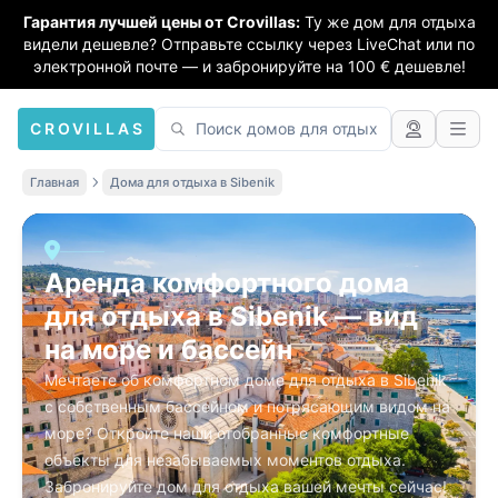
Гарантия лучшей цены от Crovillas:
Ту же дом для отдыха
видели дешевле? Отправьте ссылку через LiveChat или по
электронной почте — и забронируйте на 100 € дешевле!
CROVILLAS
Главная
Дома для отдыха в Sibenik
Аренда комфортного дома
для отдыха в Sibenik — вид
на море и бассейн
Мечтаете об комфортном доме для отдыха в Sibenik
с собственным бассейном и потрясающим видом на
море? Откройте наши отобранные комфортные
объекты для незабываемых моментов отдыха.
Забронируйте дом для отдыха вашей мечты сейчас!