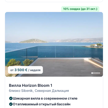
10% скидка (до 31 окт.)
3 500 €
от
/ неделя
14/22
1
Вилла Horizon Bloom 1
близко Sibenik, Северная Далмация
Шикарная вилла в современном стиле
Отапливаемый открытый бассейн