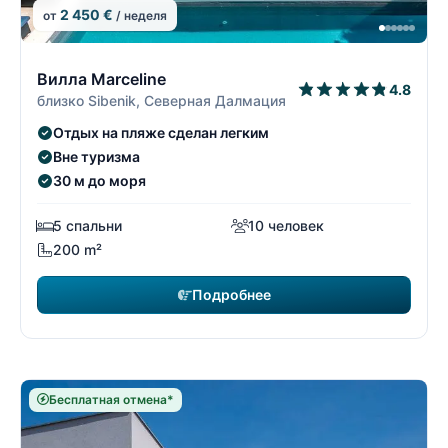
2 450 €
от
/ неделя
6/22
6
Вилла Marceline
4.8
близко Sibenik, Северная Далмация
Отдых на пляже сделан легким
Вне туризма
30 м до моря
5 спальни
10 человек
200 m²
Подробнее
Бесплатная отмена*