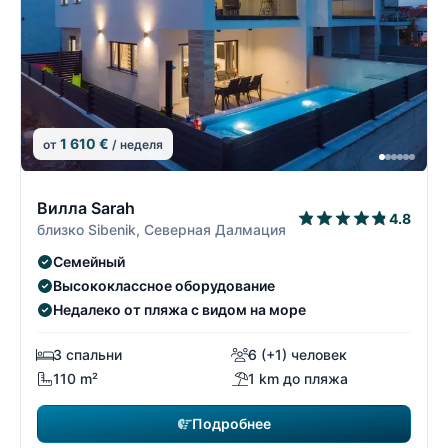
1 610 €
от
/ неделя
4/22
4
Вилла Sarah
4.8
близко Sibenik, Северная Далмация
Семейный
Высококлассное оборудование
Недалеко от пляжа с видом на море
3 спальни
6 (+1) человек
110 m²
1 km до пляжа
Подробнее