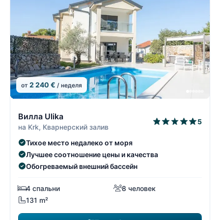
2 240 €
от
/ неделя
13/74
1
Вилла Ulika
5
на Krk, Кварнерский залив
Тихое место недалеко от моря
Лучшее соотношение цены и качества
Обогреваемый внешний бассейн
4 спальни
8 человек
131 m²