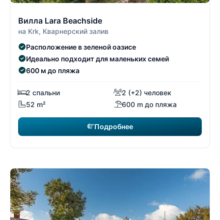
3/74
3
Вилла Lara Beachside
на Krk, Кварнерский залив
Расположение в зеленой оазисе
Идеально подходит для маленьких семей
600 м до пляжа
2 спальни
2 (+2) человек
52 m²
600 m до пляжа
Подробнее