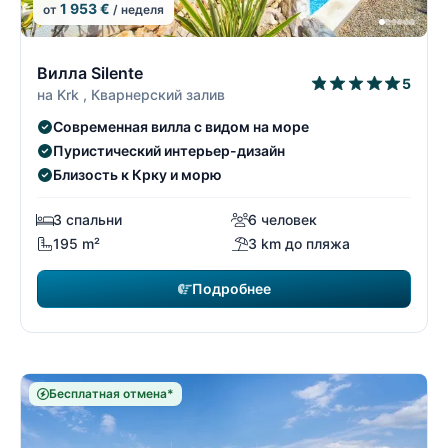
1 953 €
от
/ неделя
6/74
6
Вилла Silente
5
на Krk , Кварнерский залив
Современная вилла с видом на море
Пуристический интерьер-дизайн
Близость к Крку и морю
3 спальни
6 человек
195 m²
3 km до пляжа
Подробнее
Бесплатная отмена*