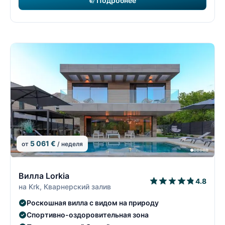
Подробнее
5 061 €
от
/ неделя
8/74
8
Вилла Lorkia
4.8
на Krk, Кварнерский залив
Роскошная вилла с видом на природу
Спортивно-оздоровительная зона