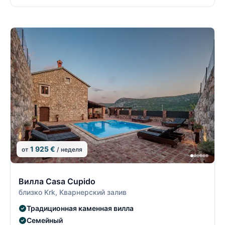
1 925 €
от
/ неделя
5/74
5
Вилла Casa Cupido
близко Krk, Кварнерский залив
Традиционная каменная вилла
Семейный