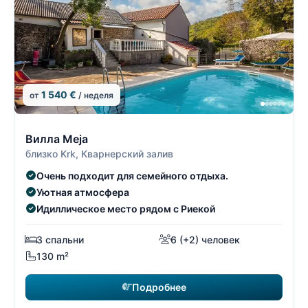
1 540 €
от
/ неделя
4/74
4
Вилла Meja
близко Krk, Кварнерский залив
Очень подходит для семейного отдыха.
Уютная атмосфера
Идиллическое место рядом с Риекой
3 спальни
6 (+2) человек
130 m²
Подробнее