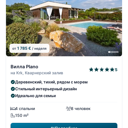
1 785 €
от
/ неделя
7/74
7
Вилла Plano
5
на Krk, Кварнерский залив
Деревенский, тихий, рядом с морем
Стильный интерьерный дизайн
Идеально для семьи
4 спальни
8 человек
150 m²