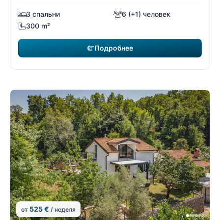
3 спальни
6 (+1) человек
300 m²
Подробнее
525 €
от
/ неделя