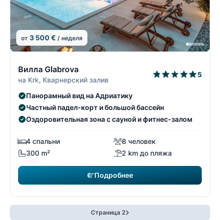
3 500 €
от
/ неделя
15/74
1
Вилла Glabrova
5
на Krk, Кварнерский залив
Панорамный вид на Адриатику
Частный падел-корт и большой бассейн
Оздоровительная зона с сауной и фитнес-залом
4 спальни
8 человек
300 m²
2 km до пляжа
Подробнее
Страница 2