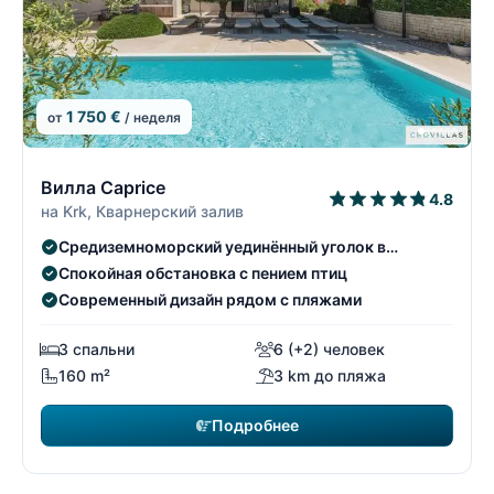
1 750 €
от
/ неделя
1/74
1
Вилла Caprice
4.8
на Krk, Кварнерский залив
Средиземноморский уединённый уголок в
оливковом саду
Спокойная обстановка с пением птиц
Современный дизайн рядом с пляжами
3 спальни
6 (+2) человек
160 m²
3 km до пляжа
Подробнее