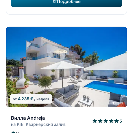
Подробнее
4 235 €
от
/ неделя
14/74
1
Вилла Andreja
5
на Krk, Кварнерский залив