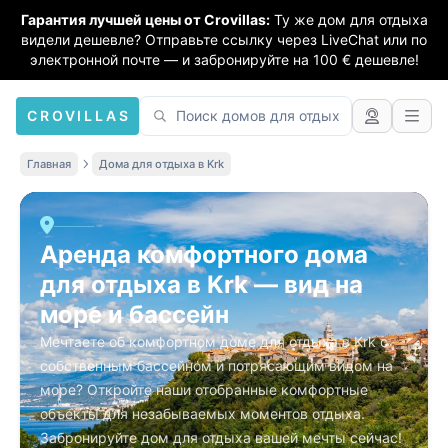
Гарантия лучшей цены от Crovillas:
Ту же дом для отдыха
видели дешевле? Отправьте ссылку через LiveChat или по
электронной почте — и забронируйте на 100 € дешевле!
CROVILLAS
Главная
Дома для отдыха в Krk
Аренда комфортного дома
для отдыха в Krk — вид на
море и бассейн
Мечтаете об комфортном доме для отдыха в Krk с
собственным бассейном и потрясающим видом на
море? Откройте наши отобранные комфортные
объекты для незабываемых моментов отдыха.
Забронируйте дом для отдыха вашей мечты сейчас!