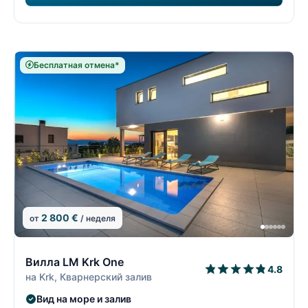
Бесплатная отмена*
2 800 €
от
/ неделя
11/74
1
Вилла LM Krk One
4.8
на Krk, Кварнерский залив
Вид на море и залив