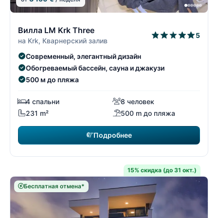
9/74
9
Вилла LM Krk Three
5
на Krk, Кварнерский залив
Современный, элегантный дизайн
Обогреваемый бассейн, сауна и джакузи
500 м до пляжа
4 спальни
8 человек
231 m²
500 m до пляжа
Подробнее
15% скидка (до 31 окт.)
Бесплатная отмена*