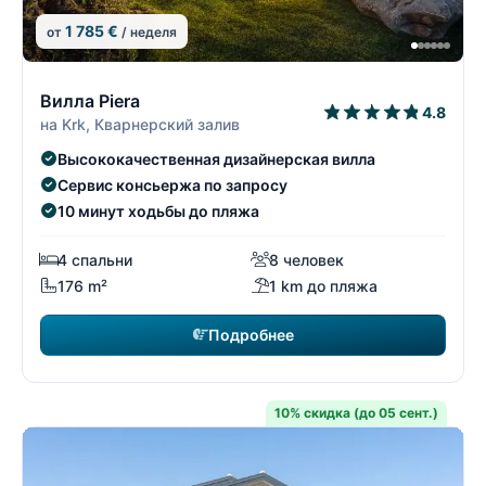
1 785 €
от
/ неделя
12/74
1
Вилла Piera
4.8
на Krk, Кварнерский залив
Высококачественная дизайнерская вилла
Сервис консьержа по запросу
10 минут ходьбы до пляжа
4 спальни
8 человек
176 m²
1 km до пляжа
Подробнее
10% скидка (до 05 сент.)