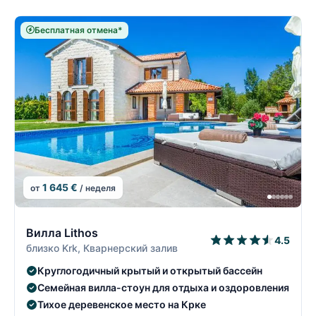
Бесплатная отмена*
1 645 €
от
/ неделя
2/74
2
Вилла Lithos
4.5
близко Krk, Кварнерский залив
Круглогодичный крытый и открытый бассейн
Семейная вилла-стоун для отдыха и оздоровления
Тихое деревенское место на Крке