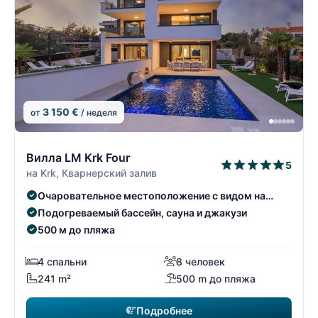
3 150 €
от
/ неделя
10/74
1
Вилла LM Krk Four
5
на Krk, Кварнерский залив
Очаровательное местоположение с видом на
море
Подогреваемый бассейн, сауна и джакузи
500 м до пляжа
4 спальни
8 человек
241 m²
500 m до пляжа
Подробнее