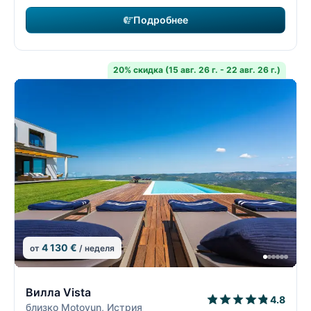
Подробнее
20% скидка (15 авг. 26 г. - 22 авг. 26 г.)
4 130 €
от
/ неделя
14/19
1
Вилла Vista
4.8
близко Motovun, Истрия