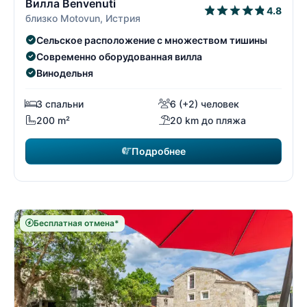
Вилла Benvenuti
4.8
близко Motovun, Истрия
Сельское расположение с множеством тишины
Современно оборудованная вилла
Винодельня
3 спальни
6 (+2) человек
200 m²
20 km до пляжа
Подробнее
Бесплатная отмена*