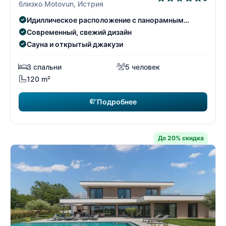
близко Motovun, Истрия
Идиллическое расположение с панорамным
видом
Современный, свежий дизайн
Сауна и открытый джакузи
3 спальни
5 человек
120 m²
Подробнее
До 20% скидка