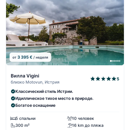
3 395 €
от
/ неделя
13/19
1
Вилла Vigini
5
близко Motovun, Истрия
Классический стиль Истрии.
Идиллическое тихое место в природе.
Богатое оснащение
5 спальни
10 человек
300 m²
16 km до пляжа