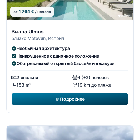
1 764 €
от
/ неделя
12/19
1
Вилла Ulmus
близко Motovun, Истрия
Необычная архитектура
Ненарушенное одиночное положение
Обогреваемый открытый бассейн и джакузи.
2 спальни
4 (+2) человек
153 m²
19 km до пляжа
Подробнее