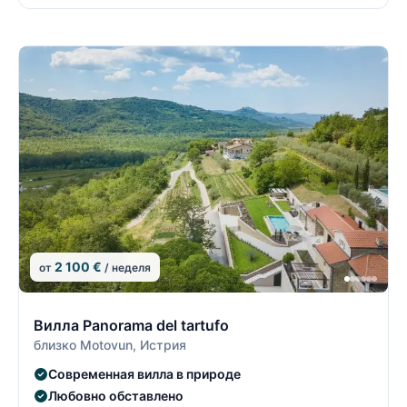
2 100 €
от
/ неделя
8/19
8
Вилла Panorama del tartufo
близко Motovun, Истрия
Современная вилла в природе
Любовно обставлено