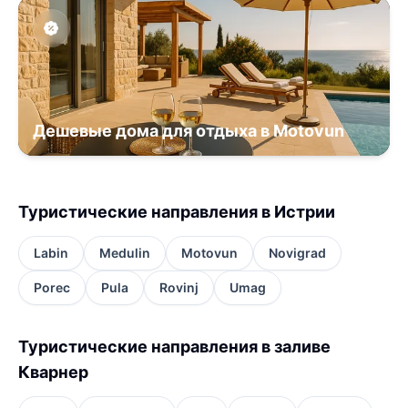
Дешевые дома для отдыха в Motovun
Туристические направления в Истрии
Labin
Medulin
Motovun
Novigrad
Porec
Pula
Rovinj
Umag
Туристические направления в заливе
Кварнер