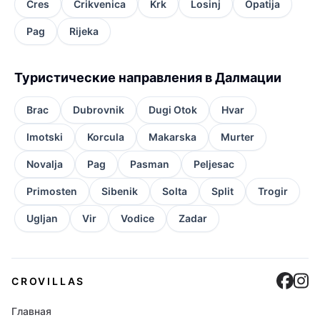
Cres
Crikvenica
Krk
Losinj
Opatija
Pag
Rijeka
Туристические направления в Далмации
Brac
Dubrovnik
Dugi Otok
Hvar
Imotski
Korcula
Makarska
Murter
Novalja
Pag
Pasman
Peljesac
Primosten
Sibenik
Solta
Split
Trogir
Ugljan
Vir
Vodice
Zadar
Cro
C
CROVILLAS
Главная