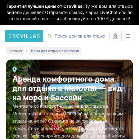
Гарантия лучшей цены от Crovillas:
Ту же дом для отдыха
видели дешевле? Отправьте ссылку через LiveChat или по
электронной почте — и забронируйте на 100 € дешевле!
CROVILLAS
Главная
Дома для отдыха в Motovun
Аренда комфортного дома
для отдыха в Motovun — вид
на море и бассейн
Мечтаете об комфортном доме для отдыха в
Motovun с собственным бассейном и потрясающим
видом на море? Откройте наши отобранные
комфортные объекты для незабываемых моментов
отдыха. Забронируйте дом для отдыха вашей мечты