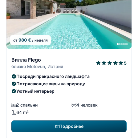
980 €
от
/ неделя
1/19
1
Вилла Flego
5
близко Motovun, Истрия
Посреди прекрасного ландшафта
Потрясающие виды на природу
Уютный интерьер
2 спальни
4 человек
64 m²
Подробнее