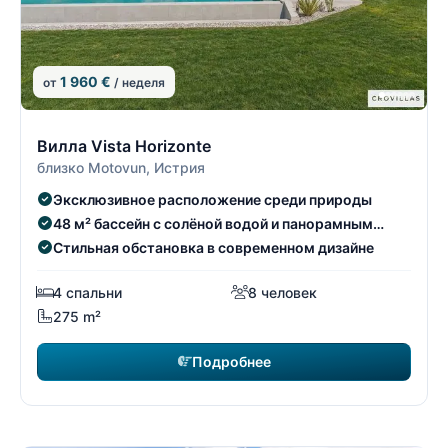
1 960 €
от
/ неделя
4/19
4
Вилла Vista Horizonte
близко Motovun, Истрия
Эксклюзивное расположение среди природы
48 м² бассейн с солёной водой и панорамным
видом
Стильная обстановка в современном дизайне
4 спальни
8 человек
275 m²
Подробнее