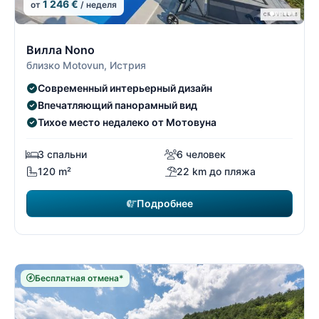
1 246 €
от
/ неделя
9/19
9
Вилла Nono
близко Motovun, Истрия
Современный интерьерный дизайн
Впечатляющий панорамный вид
Тихое место недалеко от Мотовуна
3 спальни
6 человек
120 m²
22 km до пляжа
Подробнее
Бесплатная отмена*