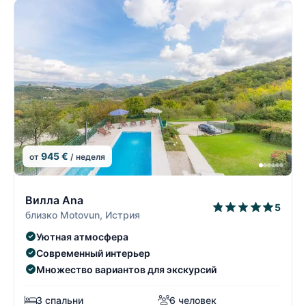
945 €
от
/ неделя
5/19
5
Вилла Ana
5
близко Motovun, Истрия
Уютная атмосфера
Современный интерьер
Множество вариантов для экскурсий
3 спальни
6 человек