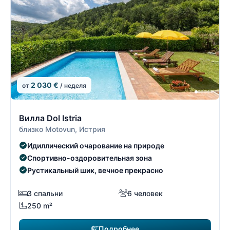
2 030 €
от
/ неделя
10/19
1
Вилла Dol Istria
близко Motovun, Истрия
Идиллический очарование на природе
Спортивно-оздоровительная зона
Рустикальный шик, вечное прекрасно
3 спальни
6 человек
250 m²
Подробнее