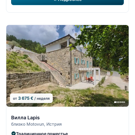
3 675 €
от
/ неделя
11/19
1
Вилла Lapis
близко Motovun, Истрия
Традиционное поместье