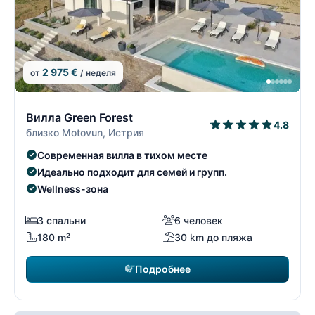
2 975 €
от
/ неделя
15/19
1
Вилла Green Forest
4.8
близко Motovun, Истрия
Современная вилла в тихом месте
Идеально подходит для семей и групп.
Wellness-зона
3 спальни
6 человек
180 m²
30 km до пляжа
Подробнее