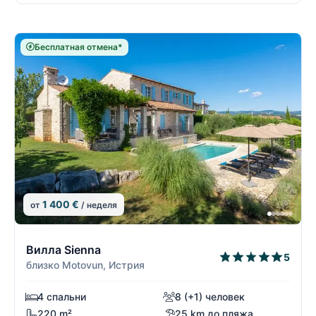
Бесплатная отмена*
1 400 €
от
/ неделя
2/19
2
Вилла Sienna
5
близко Motovun, Истрия
4 спальни
8 (+1) человек
220 m²
25 km до пляжа