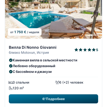
1 750 €
от
/ неделя
7/19
7
Вилла Di Nonno Giovanni
5
близко Motovun, Истрия
Каменная вилла в сельской местности
Любовно оборудованный
С бассейном и джакузи
3 спальни
6 (+2) человек
120 m²
Подробнее