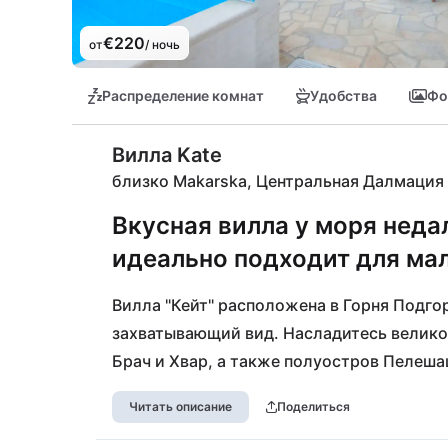
€220
от
/ ночь
Распределение комнат
Удобства
Фо
Вилла Kate
близко Makarska, Центральная Далмация
Вкусная вилла у моря неда
идеально подходит для ма
Вилла "Кейт" расположена в Горня Подгор
захватывающий вид. Насладитесь велико
Брач и Хвар, а также полуостров Пелешац
портовый и курортный городок, в 10 км к
Читать описание
Поделиться
Здесь вы найдете красивый пляж из мелк
ресторанов для вечерних посиделок. Аэро