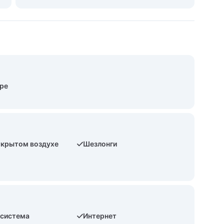
оре
ткрытом воздухе
Шезлонги
 система
Интернет