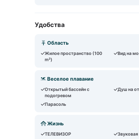
Удобства
Область
Жилое пространство (100
Вид на м
m²)
Веселое плавание
Открытый бассейн с
Душ на о
подогревом
Парасоль
Жизнь
ТЕЛЕВИЗОР
Звуковая