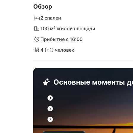
Обзор
на автомобиле.
2 спален
100 м² жилой площади
Прибытие с 16:00
4 (+1) человек
Основные моменты д