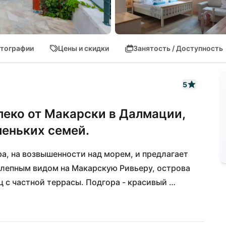
тографии
Цены и скидки
Занятость / Доступность
5
леко от Макарски в Далмации,
леньких семей.
а, на возвышенности над морем, и предлагает 
лепным видом на Макарскую Ривьеру, острова 
 с частной террасы. Подгора - красивый 
 юго-востоку от Макарской, в сердце Далмации. 
ого гравия длиной 4 км и множество хороших 
порт Сплит находится всего в одном часе езды 