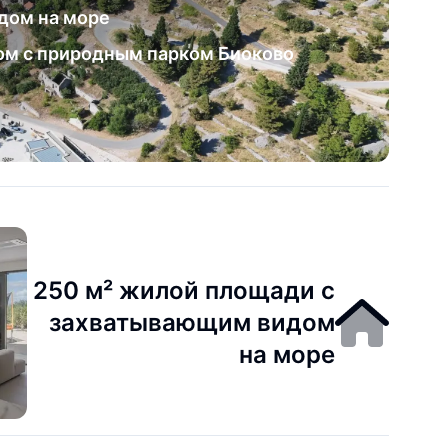
дом на море
ом с природным парком Биоково
250 м² жилой площади с
захватывающим видом
на море