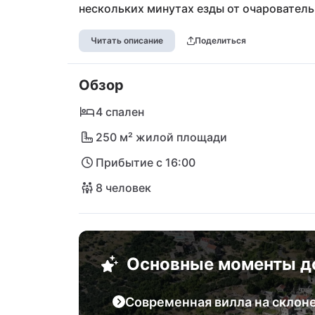
нескольких минутах езды от очарователь
пляжей, это место сочетает абсолютную 
Читать описание
Поделиться
ресторанам, магазинам и популярным ту
Ближайший природный парк Биоково приг
Обзор
приключения на свежем воздухе — идеаль
природой и аутентичной Далматией.
4 спален
250 м² жилой площади
Прибытие с 16:00
8 человек
Основные моменты д
Современная вилла на склон