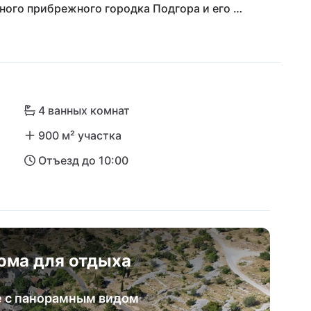
ного прибрежного городка Подгора и его 
приватность с идеальной близостью к 
ристическим достопримечательностям. 
лашает на пешие прогулки, панорамные туры и 
но для тех, кто хочет насладиться тишиной, 
4 ванных комнат
900 м² участка
Отъезд до 10:00
ома для отдыха
е с панорамным видом