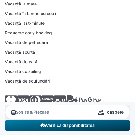
Vacanță la mare
Vacanță în familie cu copii
Vacanță last-minute
Reducere early booking
Vacanță de petrecere
Vacanță scurtă
Vacanță de vară
Vacanță cu sailing
Vacanță de scufundări
© 2026 Crovillas GmbH
Sosire & Plecare
1 oaspete
Verifică disponibilitatea