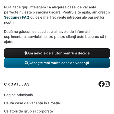
Nu-ți face griji, înțelegem că alegerea casei de vacanță
perfecte nu este o sarcină ușoară. Pentru a te ajuta, am creat o
Secțiunea FAQ
cu cele mai frecvente întrebări ale oaspeților
noștri.
Dacă nu găsești ce cauți sau ai nevoie de informații
suplimentare, serviciul nostru pentru clienți este bucuros să te
ajute.
Am nevoie de ajutor pentru a decide
Găsește mai multe case de vacanță
Cro
C
CROVILLAS
Pagina principală
Caută case de vacanță în Croația
Călătorii de grup și corporate