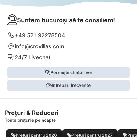
Suntem bucuroși să te consiliem!
+49 521 92278504
info@crovillas.com
24/7 Livechat
Pornește chatul live
Întrebări frecvente
Prețuri & Reduceri
Toate prețurile pe noapte
Prețuri pentru 2026
Prețuri pentru 2027
Preț