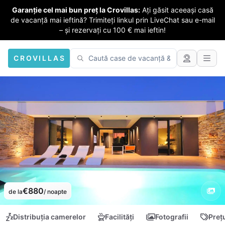
Garanție cel mai bun preț la Crovillas:
Ați găsit aceeași casă
de vacanță mai ieftină? Trimiteți linkul prin LiveChat sau e-mail
– și rezervați cu 100 € mai ieftin!
CROVILLAS
€880
de la
/ noapte
Distribuția camerelor
Facilități
Fotografii
Preț