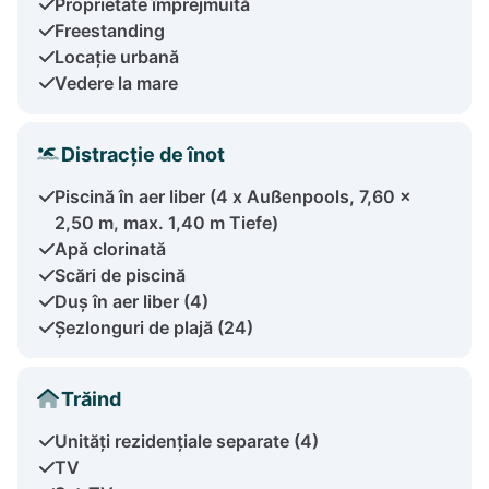
Proprietate împrejmuită
Freestanding
Locație urbană
Vedere la mare
Distracție de înot
Piscină în aer liber (4 x Außenpools, 7,60 x
2,50 m, max. 1,40 m Tiefe)
Apă clorinată
Scări de piscină
Duș în aer liber (4)
Șezlonguri de plajă (24)
Trăind
Unități rezidențiale separate (4)
TV