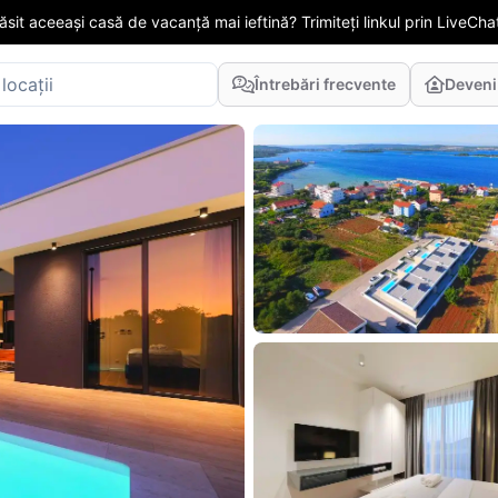
găsit aceeași casă de vacanță mai ieftină? Trimiteți linkul prin LiveChat
Întrebări frecvente
Deveni