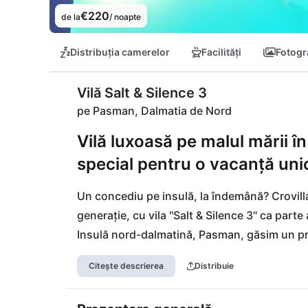
€220
de la
/ noapte
Distribuția camerelor
Facilități
Fotogra
Vilă Salt & Silence 3
pe Pasman, Dalmatia de Nord
Vilă luxoasă pe malul mării în
special pentru o vacanță unic
Un concediu pe insulă, la îndemână? Crovilla
generație, cu vila "Salt & Silence 3" ca par
Insulă nord-dalmatină, Pasman, găsim un proi
ultramoderne, la nivelul solului, la malul măr
Citește descrierea
Distribuie
Aici totul este încetinit. Insula poate fi acc
perfect este oferit de aeroportul internațion