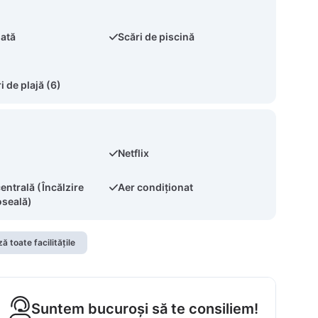
nată
Scări de piscină
 de plajă (6)
Netflix
centrală (Încălzire
Aer condiționat
oseală)
ă toate facilitățile
Suntem bucuroși să te consiliem!