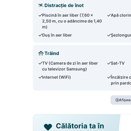
Distracție de înot
Piscină în aer liber (7,60 x
Apă clori
2,50 m, cu o adâncime de 1,40
m)
Duș în aer liber
Șezlonguri
Trăind
TV (Camera de zi în aer liber
Sat-TV
cu televizor Samsung)
Internet (WiFi)
Încălzire 
prin pard
Afișeaz
Călătoria ta în