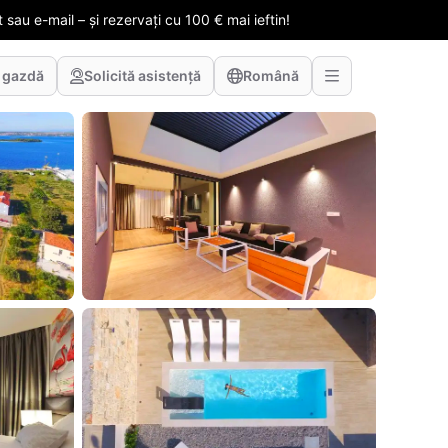
 sau e-mail – și rezervați cu 100 € mai ieftin!
 gazdă
Solicită asistență
Română