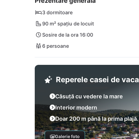
Prezentare generală
distanță!
3 dormitoare
90 m² spațiu de locuit
Sosire de la ora 16:00
6 persoane
Reperele casei de vac
Căsuță cu vedere la mare
Interior modern
Doar 200 m până la prima plajă.
Galerie foto