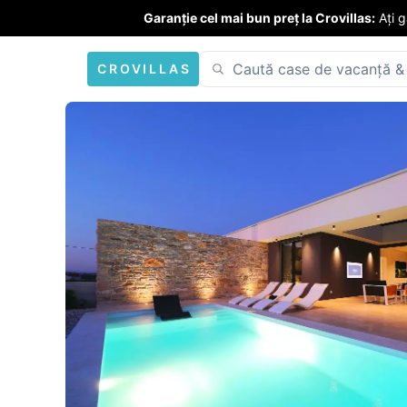
Garanție cel mai bun preț la Crovillas:
Ați 
CROVILLAS