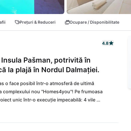
fii
Prețuri & Reduceri
Ocupare / Disponibilitate
4.8
 Insula Pašman, potrivită în
ă la plajă în Nordul Dalmației.
s o face posibil într-o atmosferă de ultimă 
te a complexului nou "Homes4you"! Pe frumoasa 
ect unic într-o execuție impecabilă: 4 vile 
ii, pregătite să ofere relaxare într-un mod luxos. 
esată cu feribotul din Zadar sau Biograd. Un acces 
al din Zadar (ZAD), situat la doar jumătate de oră 