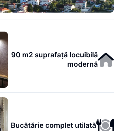
90 m2 suprafață locuibilă
modernă
Bucătărie complet utilată