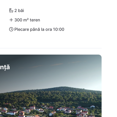
2 băi
300 m² teren
Plecare până la ora 10:00
anță