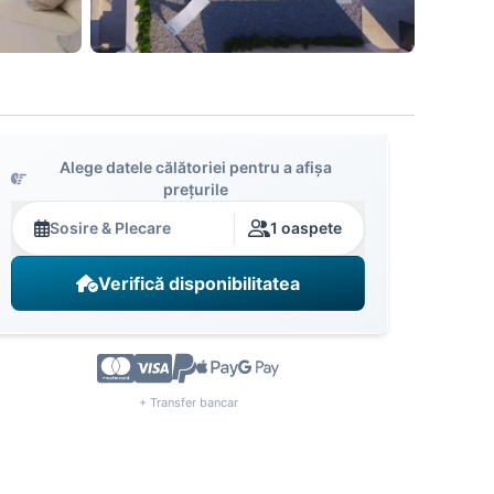
Alege datele călătoriei pentru a afișa
prețurile
Sosire & Plecare
1 oaspete
Verifică disponibilitatea
+ Transfer bancar