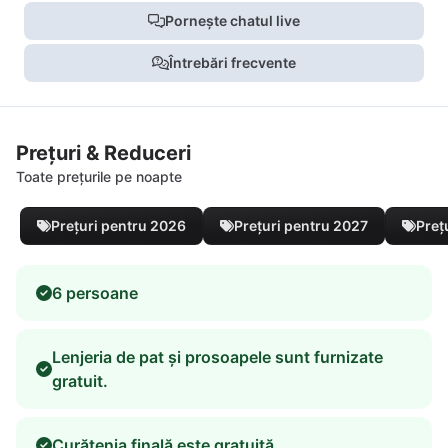
Pornește chatul live
Întrebări frecvente
Prețuri & Reduceri
Toate prețurile pe noapte
Prețuri pentru 2026
Prețuri pentru 2027
Preț
6 persoane
Lenjeria de pat și prosoapele sunt furnizate
gratuit.
Curățenia finală este gratuită.