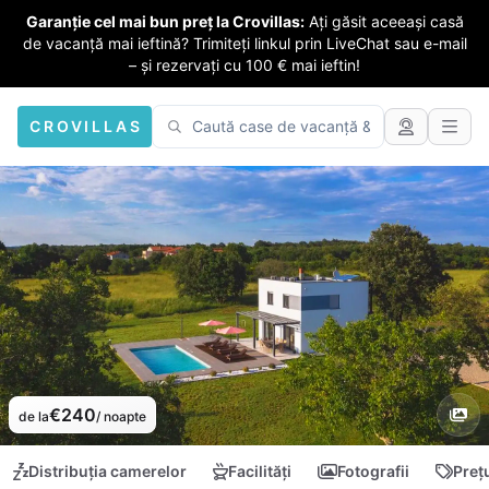
Garanție cel mai bun preț la Crovillas:
Ați găsit aceeași casă
de vacanță mai ieftină? Trimiteți linkul prin LiveChat sau e-mail
– și rezervați cu 100 € mai ieftin!
CROVILLAS
€240
de la
/ noapte
Distribuția camerelor
Facilități
Fotografii
Preț