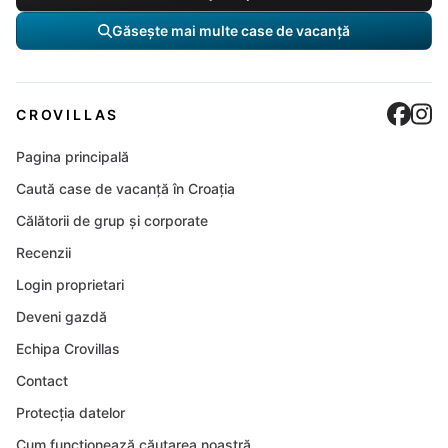
Găsește mai multe case de vacanță
Cro
C
CROVILLAS
Pagina principală
Caută case de vacanță în Croația
Călătorii de grup și corporate
Recenzii
Login proprietari
Deveni gazdă
Echipa Crovillas
Contact
Protecția datelor
Cum funcționează căutarea noastră