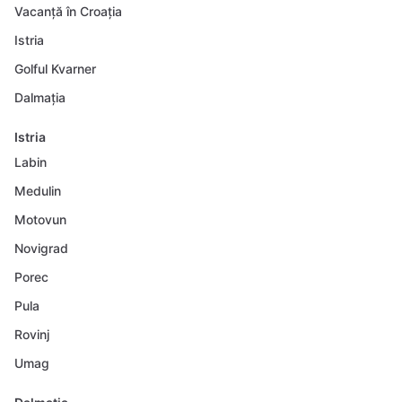
Vacanță în Croația
Istria
Golful Kvarner
Dalmația
Istria
Labin
Medulin
Motovun
Novigrad
Porec
Pula
Rovinj
Umag