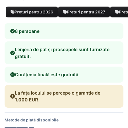
Prețuri pentru 2026
Prețuri pentru 2027
Preț
8 persoane
Lenjeria de pat și prosoapele sunt furnizate
gratuit.
Curățenia finală este gratuită.
La fața locului se percepe o garanție de
1.000 EUR
.
Metode de plată disponibile