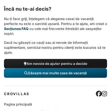
Încă nu te-ai decis?
Nu-ți face griji, înțelegem că alegerea casei de vacanță
perfecte nu este o sarcină ușoară. Pentru a te ajuta, am creat o
Secțiunea FAQ
cu cele mai frecvente întrebări ale oaspeților
noștri.
Dacă nu găsești ce cauți sau ai nevoie de informații
suplimentare, serviciul nostru pentru clienți este bucuros să te
ajute.
Am nevoie de ajutor pentru a decide
Găsește mai multe case de vacanță
Cro
C
CROVILLAS
Pagina principală