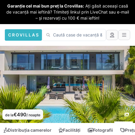
Garanție cel mai bun preț la Crovillas:
Ați găsit aceeași casă
de vacanță mai ieftină? Trimiteți linkul prin LiveChat sau e-mail
– și rezervați cu 100 € mai ieftin!
CROVILLAS
€490
de la
/ noapte
Distribuția camerelor
Facilități
Fotografii
Preț