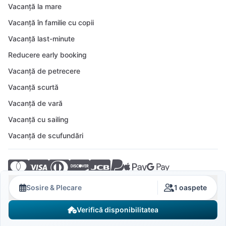
Vacanță la mare
Vacanță în familie cu copii
Vacanță last-minute
Reducere early booking
Vacanță de petrecere
Vacanță scurtă
Vacanță de vară
Vacanță cu sailing
Vacanță de scufundări
© 2026 Crovillas GmbH
Sosire & Plecare
1 oaspete
Verifică disponibilitatea