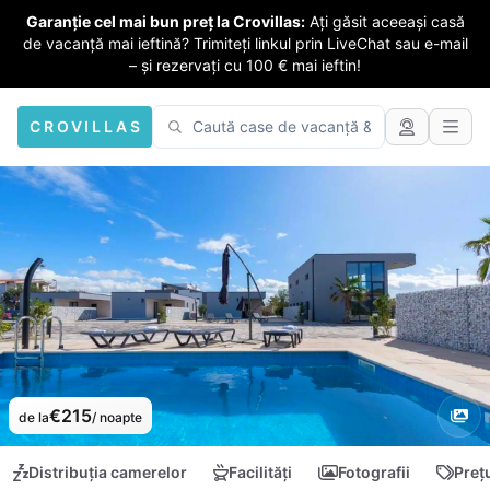
Garanție cel mai bun preț la Crovillas:
Ați găsit aceeași casă
de vacanță mai ieftină? Trimiteți linkul prin LiveChat sau e-mail
– și rezervați cu 100 € mai ieftin!
CROVILLAS
€215
de la
/ noapte
Distribuția camerelor
Facilități
Fotografii
Preț