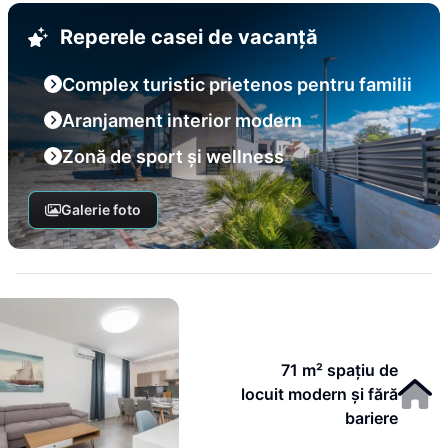
Reperele casei de vacanță
Complex turistic prietenos pentru familii
Aranjament interior modern
Zonă de sport și wellness
Galerie foto
71 m² spațiu de
locuit modern și fără
bariere