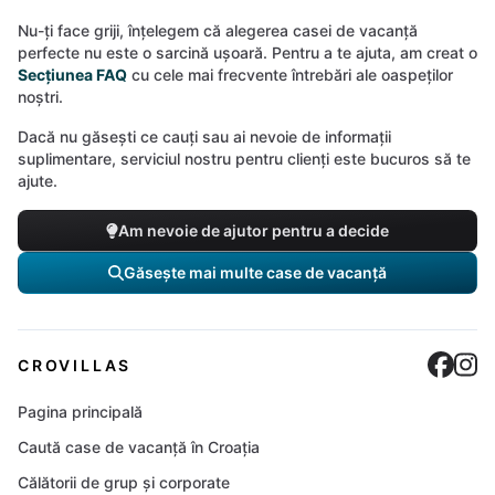
Nu-ți face griji, înțelegem că alegerea casei de vacanță
perfecte nu este o sarcină ușoară. Pentru a te ajuta, am creat o
Secțiunea FAQ
cu cele mai frecvente întrebări ale oaspeților
noștri.
Dacă nu găsești ce cauți sau ai nevoie de informații
suplimentare, serviciul nostru pentru clienți este bucuros să te
ajute.
Am nevoie de ajutor pentru a decide
Găsește mai multe case de vacanță
Cro
C
CROVILLAS
Pagina principală
Caută case de vacanță în Croația
Călătorii de grup și corporate