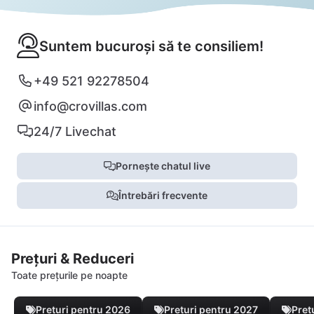
Suntem bucuroși să te consiliem!
+49 521 92278504
info@crovillas.com
24/7 Livechat
Pornește chatul live
Întrebări frecvente
Prețuri & Reduceri
Toate prețurile pe noapte
Prețuri pentru 2026
Prețuri pentru 2027
Preț